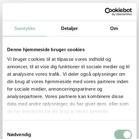
Frilandsgrise
Frilandsgrise fødes i hytter på marken og går sammen
med soen i mindst 5 uger, inden de kommer på stald.
Samtykke
Detaljer
Om
I stalden har de halm og adgang til et udendørsareal.
De har mere plads i stalden end almindelige grise.
Denne hjemmeside bruger cookies
Racerne er de samme som i almindelig
svineproduktion. Frilandsgrise får det samme foder
Vi bruger cookies til at tilpasse vores indhold og
som almindelige grise, men de skal også have
annoncer, til at vise dig funktioner til sociale medier og til
at analysere vores trafik. Vi deler også oplysninger om
grovfoder. Kød fra frilandsgrise er anbefalet af
din brug af vores hjemmeside med vores partnere inden
Dyrenes Beskyttelse. Frilandsgrise er ikke
for sociale medier, annonceringspartnere og
nødvendigvis økologiske. De kan både være
analysepartnere. Vores partnere kan kombinere disse
økologiske frilandsgrise og ikke-økologiske. Læs mere
data med andre oplysninger, du har givet dem, eller som
om frilandsgris
de har indsamlet fra din brug af deres tjenester.
Læs mere om dyrevelfærdsmærker
Vil du vide om smag og frilands grisekød. Se her
Samtykkevalg
Specialgrise
Nødvendig