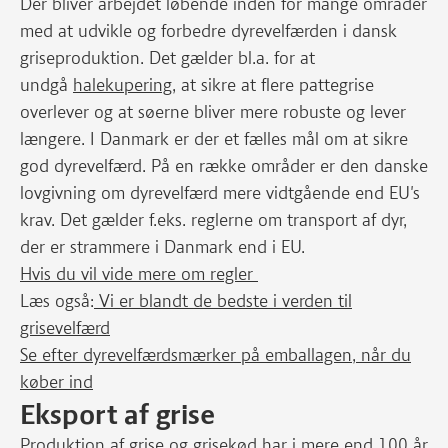
Der bliver arbejdet løbende inden for mange områder
med at udvikle og forbedre dyrevelfærden i dansk
griseproduktion. Det gælder bl.a. for at
undgå
halekupering
, at sikre at flere pattegrise
overlever og at søerne bliver mere robuste og lever
længere. I Danmark er der et fælles mål om at sikre
god dyrevelfærd. På en række områder er den danske
lovgivning om dyrevelfærd mere vidtgående end EU's
krav. Det gælder f.eks. reglerne om transport af dyr,
der er strammere i Danmark end i EU.
Hvis du vil vide mere om regler
Læs også:
Vi er blandt de bedste i verden til
grisevelfærd
Se efter dyrevelfærdsmærker på emballagen, når du
køber ind
Eksport af grise
Produktion af grise og grisekød har i mere end 100 år