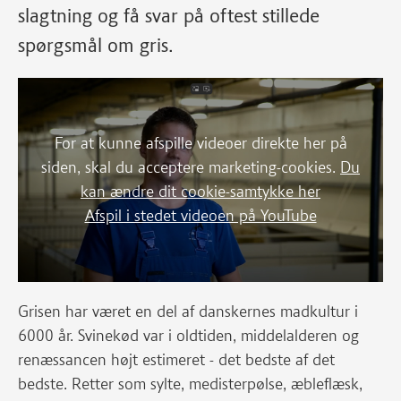
slagtning og få svar på oftest stillede
spørgsmål om gris.
For at kunne afspille videoer direkte her på
siden, skal du acceptere marketing-cookies.
Du
kan ændre dit cookie-samtykke her
Afspil i stedet videoen på YouTube
Grisen har været en del af danskernes madkultur i
6000 år. Svinekød var i oldtiden, middelalderen og
renæssancen højt estimeret - det bedste af det
bedste. Retter som sylte, medisterpølse, æbleflæsk,