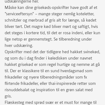
udskæringerne her.
Måske kan dine grisekøds-opskrifter have godt af et
”serviceeftersyn” – mange steger nemlig koteletter,
schnitzler og mørbrad af gris alt for længe, så kødet
bliver tørt. Det magre kød bliver mørt og saftigt, hvis
det steges i kortere tid, til det er rosa indeni, eller kun
lige netop er gennemstegt. Se tilberedning under
hver udskæring.
Opskrifter med det der tidligere hed hakket svinekød,
og som du i dag finder i køledisken under navnet
hakket grisekød er som regel hurtige og nemme at gå
til. Der er klassikere til en sund hverdagsmad som
frikadeller og nyere tilberedningsmåder som fx
flirtende frikadeller, eller thai-inspirerede retter som
risnuddelsalat og inspiration til en grøn salat med
gris.
Flæskesteg med sprød svær er et must for mange til