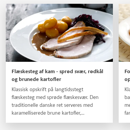
Læs mere om Flæskesteg af kam - sprød svær, rødkål og brunede
Læs m
Flæskesteg af kam - sprød svær, rødkål
Fo
og brunede kartofler
op
Klassisk opskrift på langtidsstegt
Kl
flæskesteg med sprøde flæskesvær. Den
ba
traditionelle danske ret serveres med
me
karamelliserede brune kartofler,
fa
hjemmelavet rødkål og en skøn
ma
flæskestegssovs.
me