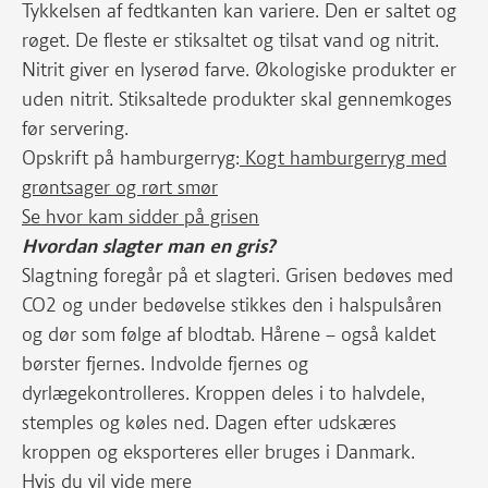
Tykkelsen af fedtkanten kan variere. Den er saltet og
røget. De fleste er stiksaltet og tilsat vand og nitrit.
Nitrit giver en lyserød farve. Økologiske produkter er
uden nitrit. Stiksaltede produkter skal gennemkoges
før servering.
Opskrift på hamburgerryg:
Kogt hamburgerryg med
grøntsager og rørt smør
Se hvor kam sidder på grisen
Hvordan slagter man en gris?
Slagtning foregår på et slagteri. Grisen bedøves med
CO2 og under bedøvelse stikkes den i halspulsåren
og dør som følge af blodtab. Hårene – også kaldet
børster fjernes. Indvolde fjernes og
dyrlægekontrolleres. Kroppen deles i to halvdele,
stemples og køles ned. Dagen efter udskæres
kroppen og eksporteres eller bruges i Danmark.
Hvis du vil vide mere