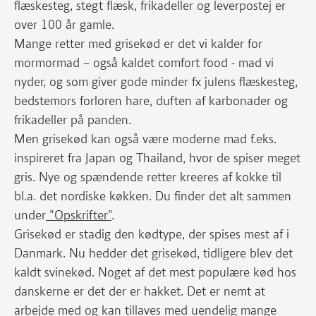
flæskesteg, stegt flæsk, frikadeller og leverpostej er
over 100 år gamle.
Mange retter med grisekød er det vi kalder for
mormormad – også kaldet comfort food - mad vi
nyder, og som giver gode minder fx julens flæskesteg,
bedstemors forloren hare, duften af karbonader og
frikadeller på panden.
Men grisekød kan også være moderne mad f.eks.
inspireret fra Japan og Thailand, hvor de spiser meget
gris. Nye og spændende retter kreeres af kokke til
bl.a. det nordiske køkken. Du finder det alt sammen
under
"Opskrifter"
.
Grisekød er stadig den kødtype, der spises mest af i
Danmark. Nu hedder det grisekød, tidligere blev det
kaldt svinekød. Noget af det mest populære kød hos
danskerne er det der er hakket. Det er nemt at
arbejde med og kan tillaves med uendelig mange