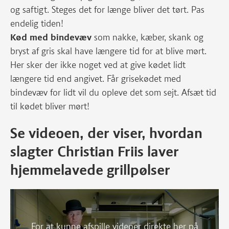
og saftigt. Steges det for længe bliver det tørt. Pas
endelig tiden!
Kød med bindevæv
som nakke, kæber, skank og
bryst af gris skal have længere tid for at blive mørt.
Her sker der ikke noget ved at give kødet lidt
længere tid end angivet. Får grisekødet med
bindevæv for lidt vil du opleve det som sejt. Afsæt tid
til kødet bliver mørt!
Se videoen, der viser, hvordan
slagter Christian Friis laver
hjemmelavede grillpølser
For at kunne afspille videoer direkte her på