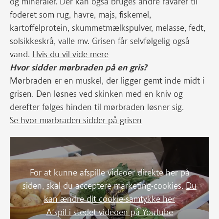
og mineraler. Der kan også bruges andre råvarer til
foderet som rug, havre, majs, fiskemel,
kartoffelprotein, skummetmælkspulver, melasse, fedt,
solsikkeskrå, valle mv. Grisen får selvfølgelig også
vand.
Hvis du vil vide mere
Hvor sidder mørbraden på en gris?
Mørbraden er en muskel, der ligger gemt inde midt i
grisen. Den løsnes ved skinken med en kniv og
derefter følges hinden til mørbraden løsner sig.
Se hvor mørbraden sidder på grisen
For at kunne afspille videoer direkte her på
siden, skal du acceptere marketing-cookies.
Du
kan ændre dit cookie-samtykke her
Afspil i stedet videoen på YouTube