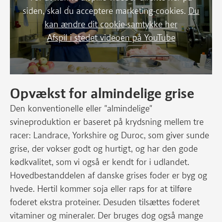
siden, skal du acceptere marketing-cookies.
Du
kan ændre dit cookie-samtykke her
Afspil i stedet videoen på YouTube
Opvækst for almindelige grise
Den konventionelle eller "almindelige"
svineproduktion er baseret på krydsning mellem tre
racer: Landrace, Yorkshire og Duroc, som giver sunde
grise, der vokser godt og hurtigt, og har den gode
kødkvalitet, som vi også er kendt for i udlandet.
Hovedbestanddelen af danske grises foder er byg og
hvede. Hertil kommer soja eller raps for at tilføre
foderet ekstra proteiner. Desuden tilsættes foderet
vitaminer og mineraler. Der bruges dog også mange