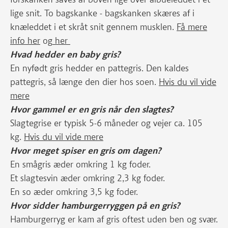
lige snit. To bagskanke - bagskanken skæres af i
knæleddet i et skråt snit gennem musklen.
Få mere
info her
og
her
Hvad hedder en baby gris?
En nyfødt gris hedder en pattegris. Den kaldes
pattegris, så længe den dier hos soen.
Hvis du vil vide
mere
Hvor gammel er en gris når den slagtes?
Slagtegrise er typisk 5-6 måneder og vejer ca. 105
kg.
Hvis du vil vide mere
Hvor meget spiser en gris om dagen?
En smågris æder omkring 1 kg foder.
Et slagtesvin æder omkring 2,3 kg foder.
En so æder omkring 3,5 kg foder.
Hvor sidder hamburgerryggen på en gris?
Hamburgerryg er kam af gris oftest uden ben og svær.