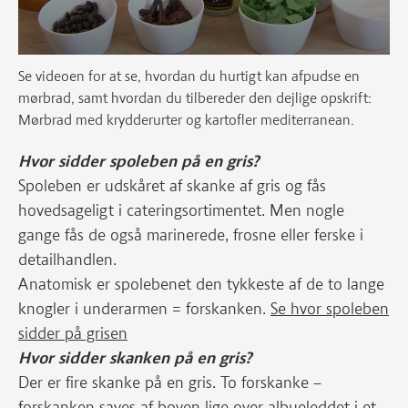
Se videoen for at se, hvordan du hurtigt kan afpudse en
mørbrad, samt hvordan du tilbereder den dejlige opskrift:
Mørbrad med krydderurter og kartofler mediterranean.
Hvor sidder spoleben på en gris?
Spoleben er udskåret af skanke af gris og fås
hovedsageligt i cateringsortimentet. Men nogle
gange fås de også marinerede, frosne eller ferske i
detailhandlen.
Anatomisk er spolebenet den tykkeste af de to lange
knogler i underarmen = forskanken.
Se hvor spoleben
sidder på grisen
Hvor sidder skanken på en gris?
Der er fire skanke på en gris. To forskanke –
forskanken saves af boven lige over albueleddet i et