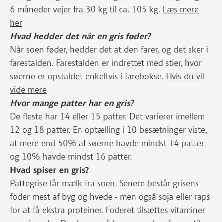
6 måneder vejer fra 30 kg til ca. 105 kg.
Læs mere
her
Hvad hedder det når en gris føder?
Når soen føder, hedder det at den farer, og det sker i
farestalden. Farestalden er indrettet med stier, hvor
søerne er opstaldet enkeltvis i farebokse.
Hvis du vil
vide mere
Hvor mange patter har en gris?
De fleste har 14 eller 15 patter. Det varierer imellem
12 og 18 patter. En optælling i 10 besætninger viste,
at mere end 50% af søerne havde mindst 14 patter
og 10% havde mindst 16 patter.
Hvad spiser en gris?
Pattegrise får mælk fra soen. Senere består grisens
foder mest af byg og hvede - men også soja eller raps
for at få ekstra proteiner. Foderet tilsættes vitaminer