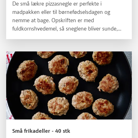
De små lækre pizzasnegle er perfekte i
madpakken eller til børnefødselsdagen og
nemme at bage. Opskriften er med
fuldkornshvedemel, så sneglene bliver sunde,
grove og mættende.
Små frikadeller - 40 stk
Små frikadeller - 40 stk