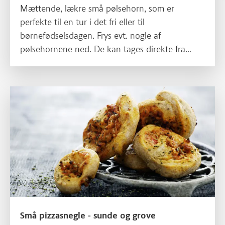
Mættende, lækre små pølsehorn, som er
perfekte til en tur i det fri eller til
børnefødselsdagen. Frys evt. nogle af
pølsehornene ned. De kan tages direkte fra
fryseren om morgenen og lægges i madpakken.
Pølsehornene vil være tøet op, før madpakken
skal spises.
Små pizzasnegle - sunde og grove
Små pizzasnegle - sunde og grove