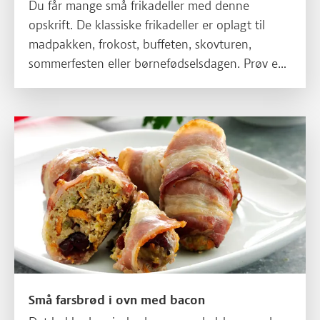
Du får mange små frikadeller med denne
opskrift. De klassiske frikadeller er oplagt til
madpakken, frokost, buffeten, skovturen,
sommerfesten eller børnefødselsdagen. Prøv evt.
at sætte dem på spyd. Minifrikadellerne kan
sagtens fryses.
Små farsbrød i ovn med bacon
Små farsbrød i ovn med bacon