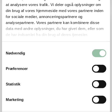
at analysere vores trafik. Vi deler også oplysninger om
din brug af vores hjemmeside med vores partnere inden
Skinkesteg med sprød svær, rødkål og brunede kartofler
for sociale medier, annonceringspartnere og
analysepartnere. Vores partnere kan kombinere disse
data med andre oplysninger, du har givet dem, eller som
de har indsamlet fra din brug af deres tjenester.
Samtykkevalg
Nødvendig
Præferencer
Skinkesteg med sprød svær, rødkål og
brunede kartofler
Statistik
Klassisk opskrift på langtidsstegt skinkesteg
med sprød svær. Den traditionelle danske ret
Marketing
serveres med karamelliserede brune kartofler,
kogte kartofler, hjemmelavet rødkål og en skøn