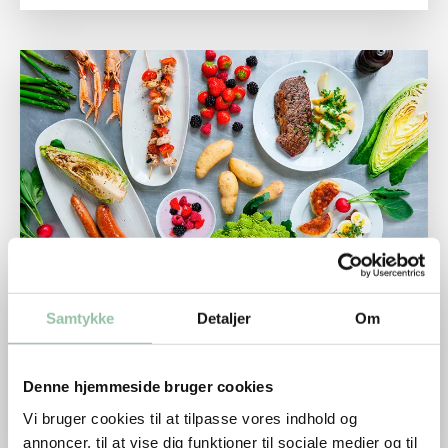
Skolefrokost minihorn, minipizza med skinke eller spege
Skolefrokost minihorn, minipizza med skinke
Samtykke
Detaljer
Om
eller spegepølse
Lækker hjemmebagt minihorn eller minipizza
Denne hjemmeside bruger cookies
med skinke eller spegepølse. Madpakke-hit til
skolefrokosten.
Vi bruger cookies til at tilpasse vores indhold og
annoncer, til at vise dig funktioner til sociale medier og til