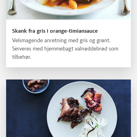
Skank fra gris i orange-timiansauce
Velsmagende anretning med gris og grønt.
Serveres med hjemmebagt valnøddebrød som
tilbehør.
Skank af gris med mos og grillede grøntsager