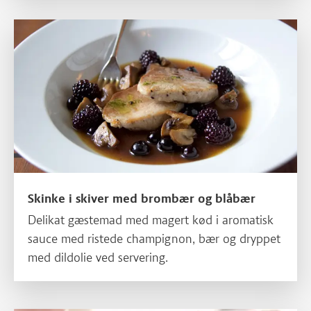
Skinke i skiver med brombær og blåbær
Skinke i skiver med brombær og blåbær
Delikat gæstemad med magert kød i aromatisk
sauce med ristede champignon, bær og dryppet
med dildolie ved servering.