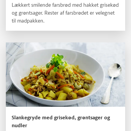
Lækkert smilende farsbrød med hakket grisekød
og grøntsager. Rester af farsbrødet er velegnet
til madpakken.
Slankegryde med grisekød, grøntsager og nudler
Slankegryde med grisekød, grøntsager og
nudler