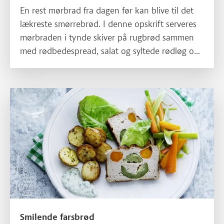
En rest mørbrad fra dagen før kan blive til det
lækreste smørrebrød. I denne opskrift serveres
mørbraden i tynde skiver på rugbrød sammen
med rødbedespread, salat og syltede rødløg og
toppes med et klip karse.
Smilende farsbrød
Smilende farsbrød