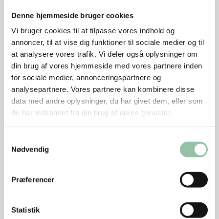
Skræl gulerødderne, og skær dem i stave.
Denne hjemmeside bruger cookies
Kog gulerødderne møre i letsaltet vand, ca. 3-5
Vi bruger cookies til at tilpasse vores indhold og
minutter.
annoncer, til at vise dig funktioner til sociale medier og til
at analysere vores trafik. Vi deler også oplysninger om
Nip bønnerne og kog dem møre i letsaltet vand,
din brug af vores hjemmeside med vores partnere inden
ca. 4-5 minutter.
for sociale medier, annonceringspartnere og
analysepartnere. Vores partnere kan kombinere disse
Smør
data med andre oplysninger, du har givet dem, eller som
de har indsamlet fra din brug af deres tjenester.
Rør smøret med ½-1 spsk kogende vand eller
suppe fra hamburgerryggen, til det har en konsistens
som tyk creme.
Samtykkevalg
Nødvendig
Servering
De tynde skiver hamburgerryg serveres med
Præferencer
kartofler, grøntsager og det rørte smør.
Statistik
Tips