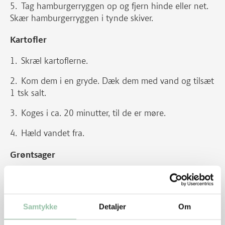
Tag hamburgerryggen op og fjern hinde eller net.
Skær hamburgerryggen i tynde skiver.
Kartofler
Skræl kartoflerne.
Kom dem i en gryde. Dæk dem med vand og tilsæt
1 tsk salt.
Koges i ca. 20 minutter, til de er møre.
Hæld vandet fra.
Grøntsager
Skyl blomkålen og skær blade og stok væk.
Pluk blomkålen i små buketter.
Samtykke
Detaljer
Om
Kog blomkålen i 2 minutter.