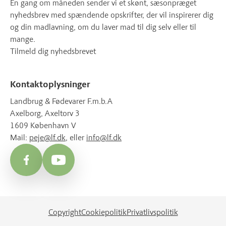
Én gang om måneden sender vi et skønt, sæsonpræget
nyhedsbrev med spændende opskrifter, der vil inspirerer dig
og din madlavning, om du laver mad til dig selv eller til
mange.
Tilmeld dig nyhedsbrevet
Kontaktoplysninger
Landbrug & Fødevarer F.m.b.A
Axelborg, Axeltorv 3
1609 København V
Mail:
peje@lf.dk
, eller
info@lf.dk
Facebook
YouTube
Copyright
Cookiepolitik
Privatlivspolitik