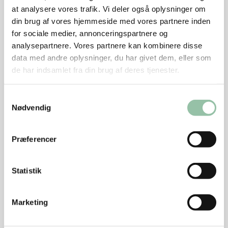
at analysere vores trafik. Vi deler også oplysninger om
din brug af vores hjemmeside med vores partnere inden
for sociale medier, annonceringspartnere og
analysepartnere. Vores partnere kan kombinere disse
Skærevejledning
data med andre oplysninger, du har givet dem, eller som
de har indsamlet fra din brug af deres tjenester.
Grundtilberedningsanvisning på pande
Samtykkevalg
Nødvendig
Grundtilberedningsanvisning i gryde
Præferencer
Grundtilberedningsanvisning i ovn
Statistik
Grundtilberedningsanvisning på grill
Marketing
Sådan undgår du madspild