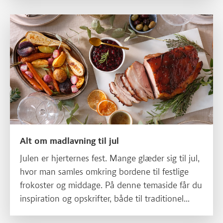
disse grøntsager på.
Læs mere om Alt om madlavning til jul
Alt om madlavning til jul
Julen er hjerternes fest. Mange glæder sig til jul,
hvor man samles omkring bordene til festlige
frokoster og middage. På denne temaside får du
inspiration og opskrifter, både til traditionel
kendt julemad og til opskrifter med mere frugt