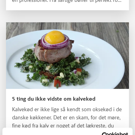
en professionel. Fra saftige bøffer til perfekt rosa
stege – vi guider dig trin for trin til det bedste
resultat hver gang.
Læs mere om 5 ting du ikke vidste om kalvekød
5 ting du ikke vidste om kalvekød
Kalvekød er ikke lige så kendt som oksekød i de
danske køkkener. Det er en skam, for det møre,
fine kød fra kalv er noget af det lækreste, du
kan sætte tænderne i. Her er 5 facts om