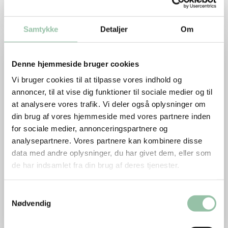
kalvekød.
Samtykke
Detaljer
Om
Læs mere om I køkkenet med børn
Denne hjemmeside bruger cookies
Vi bruger cookies til at tilpasse vores indhold og
annoncer, til at vise dig funktioner til sociale medier og til
at analysere vores trafik. Vi deler også oplysninger om
din brug af vores hjemmeside med vores partnere inden
for sociale medier, annonceringspartnere og
analysepartnere. Vores partnere kan kombinere disse
data med andre oplysninger, du har givet dem, eller som
I køkkenet med børn
de har indsamlet fra din brug af deres tjenester.
Tag børn med i køkkenet. Jo før jo bedre, lad
Samtykkevalg
dem begynde i det små og lad det være sjovt,
Nødvendig
lyder rådene fra vores ernæringsekspert.