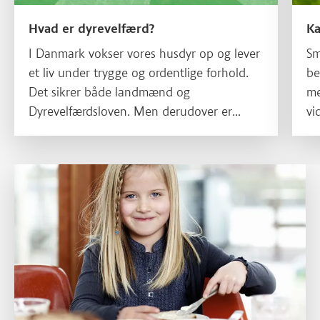
Hvad er dyrevelfærd?
Ka
I Danmark vokser vores husdyr op og lever
Sm
et liv under trygge og ordentlige forhold.
be
Det sikrer både landmænd og
me
Dyrevelfærdsloven. Men derudover er
vi
dyrevelfærd i Danmark i høj grad et
kø
spørgsmål om etik - og det er ikke altid så
om
let at definere. Læs mere her, hvor vi
sm
I køkkenet med børn
fortæller om, hvad dyrevelfærd er.