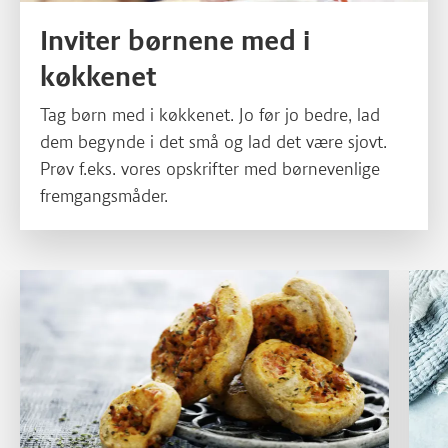
Inviter børnene med i
køkkenet
Tag børn med i køkkenet. Jo før jo bedre, lad
dem begynde i det små og lad det være sjovt.
Prøv f.eks. vores opskrifter med børnevenlige
fremgangsmåder.
Læs mere om Små pizzasnegle - sunde og grove
Læs m