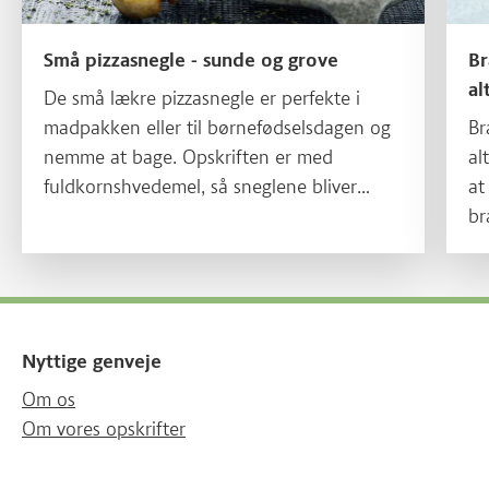
Små pizzasnegle - sunde og grove
Br
al
De små lækre pizzasnegle er perfekte i
madpakken eller til børnefødselsdagen og
Br
nemme at bage. Opskriften er med
al
fuldkornshvedemel, så sneglene bliver
at
sunde, grove og mættende.
br
og
Nyttige genveje
Om os
Om vores opskrifter