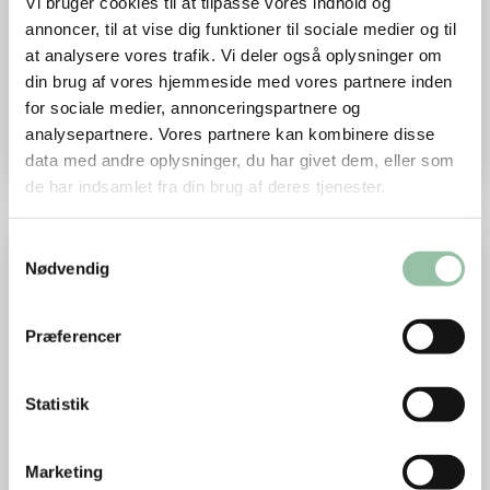
Vi bruger cookies til at tilpasse vores indhold og
indkøb og madlavning, er det rart, at ét valg
annoncer, til at vise dig funktioner til sociale medier og til
allerede er taget for dig. Nøglehullet gør det
at analysere vores trafik. Vi deler også oplysninger om
nemt for dig at vælge de gode vaner. Så du kan
din brug af vores hjemmeside med vores partnere inden
bruge energien på alt det, der virkelig betyder
for sociale medier, annonceringspartnere og
noget.
analysepartnere. Vores partnere kan kombinere disse
data med andre oplysninger, du har givet dem, eller som
de har indsamlet fra din brug af deres tjenester.
Læs om de 6 T'er
Samtykkevalg
Nødvendig
Præferencer
Statistik
Marketing