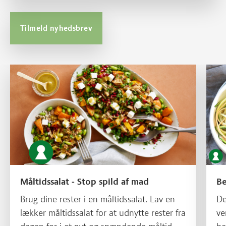
Tilmeld nyhedsbrev
Læs mere om Måltidssalat - Stop spild af mad
Læs m
Måltidssalat - Stop spild af mad
Be
Brug dine rester i en måltidssalat. Lav en
De
lækker måltidssalat for at udnytte rester fra
ve