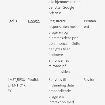
alle hjemmesider der
benytter Google
Adsense.
_gcl_ls
Google
Registrerer
Perman
responsraten mellem
ent
brugeren og
hjemmesidens pop-
up annoncer - Dette
benyttes til at
optimere
annoncernes
relevans på
hjemmesiden.
LAST_RESU
YouTube
Benyttes til
Session
LT_ENTRY_K
indsamling data
EY
omhandlende
brugerens
interaktion med