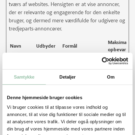
tværs af websites. Hensigten er at vise annoncer,
der er relevante og engagerende for den enkelte
bruger, og dermed mere værdifulde for udgivere og
tredjeparts-annoncører.
Maksimal
Navn
Udbyder
Formål
opbevarings
__Secure-
YouTube
Benyttes til
180
ROLLOUT_
indsamling data
dage
TOKEN
omhandlende
Samtykke
Detaljer
Om
brugerens
interaktion med
indlejret indhold.
Denne hjemmeside bruger cookies
__Secure-
YouTube
Gemmer brugerens
Session
Vi bruger cookies til at tilpasse vores indhold og
YEC
video-afspiller-
annoncer, til at vise dig funktioner til sociale medier og til
præferencer ved
at analysere vores trafik. Vi deler også oplysninger om
afspilning af en
din brug af vores hjemmeside med vores partnere inden
indlejret YouTube