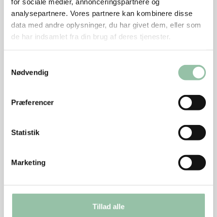
for sociale medier, annonceringspartnere og
video
analysepartnere. Vores partnere kan kombinere disse
data med andre oplysninger, du har givet dem, eller som
__Secure-
YouTube
Benyttes til
180
de har indsamlet fra din brug af deres tjenester.
YNID
indsamling data
dage
omhandlende
brugerens
Samtykkevalg
Nødvendig
interaktion med
indlejret indhold.
_ga
Google
Benyttes til at
2 år
Præferencer
indsamle data om
brugerens platform
Statistik
(PC, tablet el. mobil)
og præferencer -
Disse data benyttes
Marketing
af Google Analytics
til at optimere
hjemmesidens
Tillad alle
indhold og