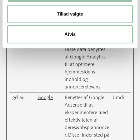
annoncerelevans.
_ga_#
Google
Benyttes til at
2 år
Tillad valgte
indsamle data om
brugerens platform
(PC, tablet el. mobil)
Afvis
og præferencer -
Disse data benyttes
af Google Analytics
til at optimere
hjemmesidens
indhold og
annoncerelevans.
_gcl_au
Google
Benyttes af Google
3 mdr.
Adsense til at
eksperimentere med
effektiviteten af
deres&nbsp;annonce
r. Disse finder sted på