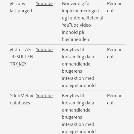
yt-icons-
YouTube
Nødvendig for
Perman
last-purged
implementeringen
ent
og funtionaliteten af
YouTube video-
indhold på
hjemmesiden.
ytidb::LAST
YouTube
Benyttes til
Perman
_RESULT_EN
indsamling data
ent
TRY_KEY
omhandlende
brugerens
interaktion med
indlejret indhold.
YtIdbMeta#
YouTube
Benyttes til
Perman
databases
indsamling data
ent
omhandlende
brugerens
interaktion med
indlejret indhold.