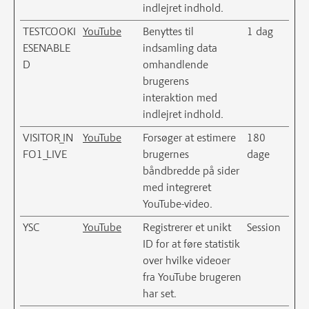
indlejret indhold.
TESTCOOKI
YouTube
Benyttes til
1 dag
ESENABLE
indsamling data
D
omhandlende
brugerens
interaktion med
indlejret indhold.
VISITOR_IN
YouTube
Forsøger at estimere
180
FO1_LIVE
brugernes
dage
båndbredde på sider
med integreret
YouTube-video.
YSC
YouTube
Registrerer et unikt
Session
ID for at føre statistik
over hvilke videoer
fra YouTube brugeren
har set.