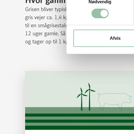
Hvor gammel er en gris, når 
Nødvendig
Grisen bliver typisk slagtet, når den er omkring 
gris vejer ca. 1,4 kg. Når de er 5 uger gamle, fly
til en smågrisestald. Her går smågrisene sammen,
12 uger gamle. Så flyttes de til en slagtesvinesta
Afvis
og tager op til 1 kg på om dagen, indtil de når
Læs mere om Hvor stort klimaaftryk har en gris?