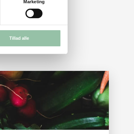
Marketing
Tillad alle
Læs mere om Hvordan gør du din madlavning mere bæredygtig?