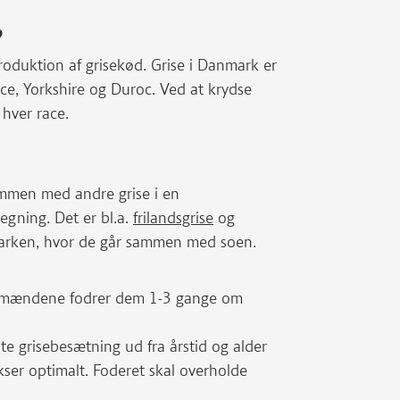
?
produktion af grisekød. Grise i Danmark er
e, Yorkshire og Duroc. Ved at krydse
hver race.
sammen med andre grise i en
egning. Det er bl.a.
frilandsgrise
og
marken, hvor de går sammen med soen.
landmændene fodrer dem 1-3 gange om
e grisebesætning ud fra årstid og alder
kser optimalt. Foderet skal overholde