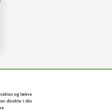
iration og lækre
ter direkte i din
ke