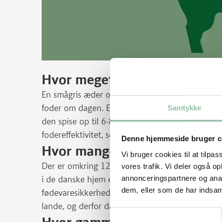
Hvor meget spiser en gris?
En smågris æder omkring 1 kg foder om dagen, 
foder om dagen. En so æder omkring 3,5 kg foder
Samtykke
den spise op til 6-8 kg om dagen. Danske grise 
fodereffektivitet, som bidrager til et lavere klim
Denne hjemmeside bruger c
Hvor mange grise er der i D
Vi bruger cookies til at tilpas
Der er omkring 12-13 millioner grise herhjemme,
vores trafik. Vi deler også 
annonceringspartnere og anal
i de danske hjem eller eksporteret til udlandet. 
dem, eller som de har indsaml
fødevaresikkerhed, og produceres med høj klimae
lande, og derfor dansk grisekød populært.
Samtykkevalg