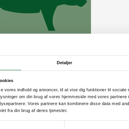
mens en slagtegris æder omkring 2,3 kg
 om dagen, og op til fødsel (faring) kan
Detaljer
har et lavt foderforbrug og dermed en høj
aaftryk.
ookies
anmark?
se vores indhold og annoncer, til at vise dig funktioner til sociale
 som bliver til mad på tallerkenen. Enten
oplysninger om din brug af vores hjemmeside med vores partnere i
ysepartnere. Vores partnere kan kombinere disse data med andr
Danske grise har en høj spisekvalitet, høj
et fra din brug af deres tjenester.
ffektivitet i forhold til mange andre