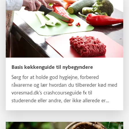
Basis køkkenguide til nybegyndere
Sørg for at holde god hygiejne, forbered
råvarerne og lær hvordan du tilbereder kød med
voresmad.dk's crashcourseguide fx til
studerende eller andre, der ikke allerede er
velbevandrede i et køkken.
Læs mere om Syltning