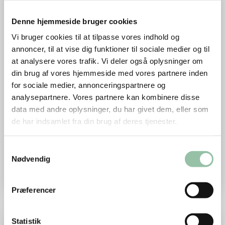
Denne hjemmeside bruger cookies
Vi bruger cookies til at tilpasse vores indhold og
annoncer, til at vise dig funktioner til sociale medier og til
at analysere vores trafik. Vi deler også oplysninger om
din brug af vores hjemmeside med vores partnere inden
for sociale medier, annonceringspartnere og
analysepartnere. Vores partnere kan kombinere disse
Lav lækker mad med æbler
data med andre oplysninger, du har givet dem, eller som
de har indsamlet fra din brug af deres tjenester.
Danske æbler har en unik kombination af
sødme og syrlighed og er velegnede til næsten
Samtykkevalg
alt, lyder det fra to eksperter. Få tips til lækre
Nødvendig
retter med voresmad.dk.
Præferencer
Læs mere om Sådan laver du lækker og billig mad af kogt kød
Statistik