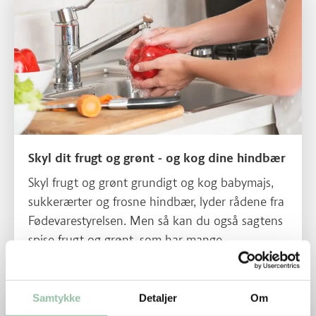
Skyl dit frugt og grønt - og kog dine hindbær
Skyl frugt og grønt grundigt og kog babymajs,
sukkerærter og frosne hindbær, lyder rådene fra
Fødevarestyrelsen. Men så kan du også sagtens
spise frugt og grønt, som har mange
sundhedsfordele. Hvis du vælger dansk
minimerer du risikoen yderligere.
Samtykke
Detaljer
Om
Læs mere om Lav lækker mad med æbler