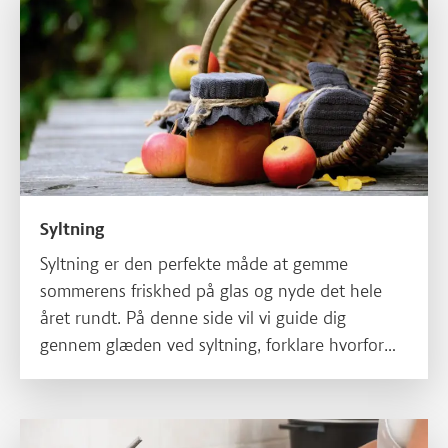
Syltning
Syltning er den perfekte måde at gemme
sommerens friskhed på glas og nyde det hele
året rundt. På denne side vil vi guide dig
gennem glæden ved syltning, forklare hvorfor
det er en god idé, og give dig en nem
basisopskrift, så du kan komme godt i gang. Lad
os dykke ned i sylteverdenen!
Læs mere om Skyl dit frugt og grønt - og kog dine hindbær