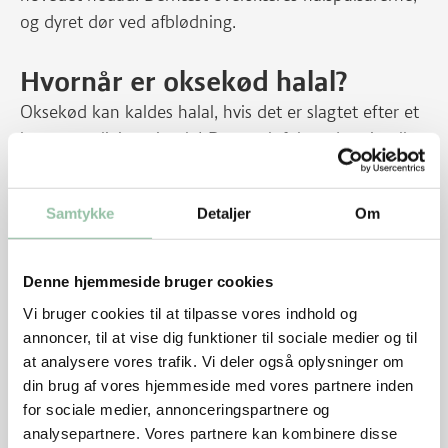
og dyret dør ved afblødning.
Hvornår er oksekød halal?
Oksekød kan kaldes halal, hvis det er slagtet efter et
bestemt religiøst ritual. I Danmark følger den rituelle
slagtning samme principper som anden slagtning,
nemlig at dyrene først bedøves og derefter afblødes.
Samtykke
Detaljer
Om
Der er ikke dyrevelfærdsmæssig forskel på
slagtemetoderne.
Læs mere
om halal-slagtning her
Denne hjemmeside bruger cookies
Vi bruger cookies til at tilpasse vores indhold og
Slagtning af grise
annoncer, til at vise dig funktioner til sociale medier og til
at analysere vores trafik. Vi deler også oplysninger om
Slagtegrise vejer ca. 105 kg og er 5-6 måneder gamle,
din brug af vores hjemmeside med vores partnere inden
når de sendes til slagtning.
for sociale medier, annonceringspartnere og
Når en landmand skal levere svin til slagtning,
analysepartnere. Vores partnere kan kombinere disse