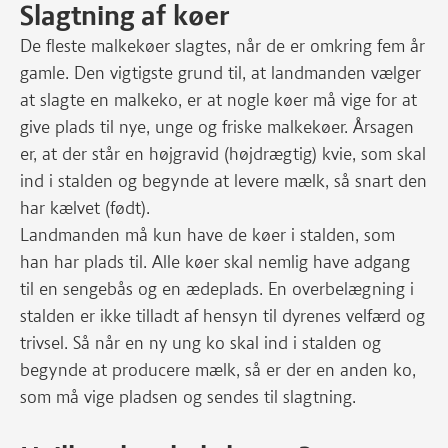
Slagtning af køer
De fleste malkekøer slagtes, når de er omkring fem år
gamle. Den vigtigste grund til, at landmanden vælger
at slagte en malkeko, er at nogle køer må vige for at
give plads til nye, unge og friske malkekøer. Årsagen
er, at der står en højgravid (højdrægtig) kvie, som skal
ind i stalden og begynde at levere mælk, så snart den
har kælvet (født).
Landmanden må kun have de køer i stalden, som
han har plads til. Alle køer skal nemlig have adgang
til en sengebås og en ædeplads. En overbelægning i
stalden er ikke tilladt af hensyn til dyrenes velfærd og
trivsel. Så når en ny ung ko skal ind i stalden og
begynde at producere mælk, så er der en anden ko,
som må vige pladsen og sendes til slagtning.