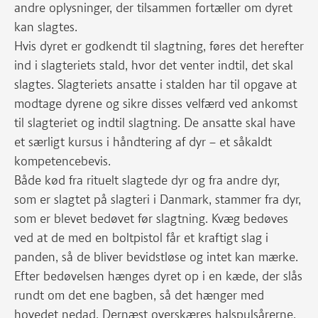
andre oplysninger, der tilsammen fortæller om dyret
kan slagtes.
Hvis dyret er godkendt til slagtning, føres det herefter
ind i slagteriets stald, hvor det venter indtil, det skal
slagtes. Slagteriets ansatte i stalden har til opgave at
modtage dyrene og sikre disses velfærd ved ankomst
til slagteriet og indtil slagtning. De ansatte skal have
et særligt kursus i håndtering af dyr – et såkaldt
kompetencebevis.
Både kød fra rituelt slagtede dyr og fra andre dyr,
som er slagtet på slagteri i Danmark, stammer fra dyr,
som er blevet bedøvet før slagtning. Kvæg bedøves
ved at de med en boltpistol får et kraftigt slag i
panden, så de bliver bevidstløse og intet kan mærke.
Efter bedøvelsen hænges dyret op i en kæde, der slås
rundt om det ene bagben, så det hænger med
hovedet nedad. Dernæst overskæres halspulsårerne,