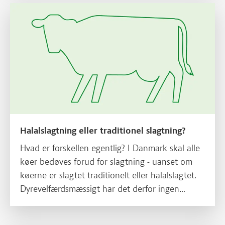
Læs mere om Halalslagtning eller traditionel slagtning?
Halalslagtning eller traditionel slagtning?
Hvad er forskellen egentlig? I Danmark skal alle
køer bedøves forud for slagtning - uanset om
køerne er slagtet traditionelt eller halalslagtet.
Dyrevelfærdsmæssigt har det derfor ingen
betydning om koen er halalslagtet eller ej.
Forskellen ligger i den måde dyret bedøves og