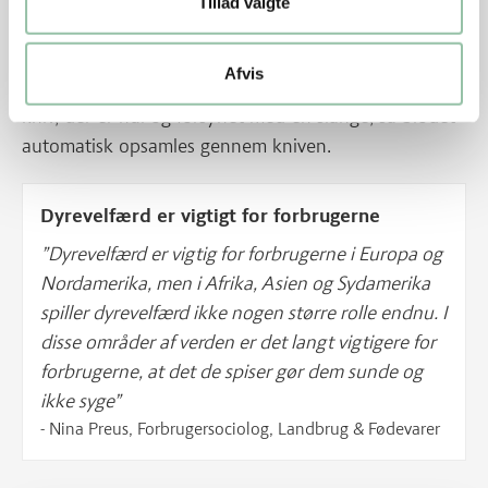
Tillad valgte
De bevidstløse grise hæves op i det ene bagben i en
kæde, hvorefter de stikkes i halspulsåren og dør som
Afvis
følge af blodtab. Som regel stikkes de med en særlig
kniv, der er hul og forsynet med en slange, så blodet
automatisk opsamles gennem kniven.
Dyrevelfærd er vigtigt for forbrugerne
”Dyrevelfærd er vigtig for forbrugerne i Europa og
Nordamerika, men i Afrika, Asien og Sydamerika
spiller dyrevelfærd ikke nogen større rolle endnu. I
disse områder af verden er det langt vigtigere for
forbrugerne, at det de spiser gør dem sunde og
ikke syge”
- Nina Preus, Forbrugersociolog, Landbrug & Fødevarer