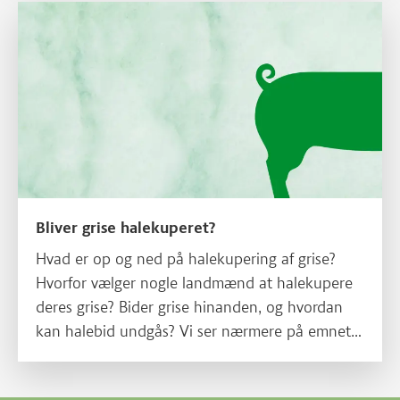
slagtes på og i, at der ved halalslagtning bliver
Læs mere om Bliver grise halekuperet?
sagt en kort bøn forud ved slagtningen.
Bliver grise halekuperet?
Hvad er op og ned på halekupering af grise?
Hvorfor vælger nogle landmænd at halekupere
deres grise? Bider grise hinanden, og hvordan
kan halebid undgås? Vi ser nærmere på emnet
halekupering og giver dig svar på de typiske
spørgsmål om halekupering og regler.