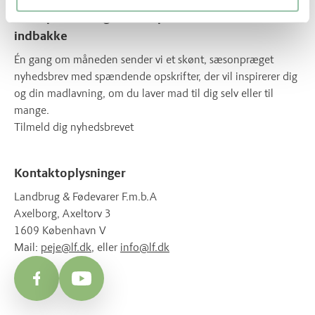
Få inspiration og lækre opskrifter direkte i din
indbakke
Én gang om måneden sender vi et skønt, sæsonpræget
nyhedsbrev med spændende opskrifter, der vil inspirerer dig
og din madlavning, om du laver mad til dig selv eller til
mange.
Tilmeld dig nyhedsbrevet
Kontaktoplysninger
Landbrug & Fødevarer F.m.b.A
Axelborg, Axeltorv 3
1609 København V
Mail:
peje@lf.dk
, eller
info@lf.dk
Facebook
YouTube