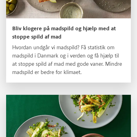
Bliv klogere på madspild og hjælp med at
stoppe spild af mad
Hvordan undgår vi madspild? Få statistik om
madspild i Danmark og i verden og få hjælp til
at stoppe spild af mad med gode vaner. Mindre
madspild er bedre for klimaet.
Læs mere om Hvad er CO2 og hvor meget CO2 udleder din mad