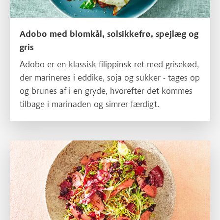
Adobo med blomkål, solsikkefrø, spejlæg og
gris
Adobo er en klassisk filippinsk ret med grisekød,
der marineres i eddike, soja og sukker - tages op
og brunes af i en gryde, hvorefter det kommes
tilbage i marinaden og simrer færdigt.
Læs mere om Bitre salater med saltede solbær og grillet hjerte af