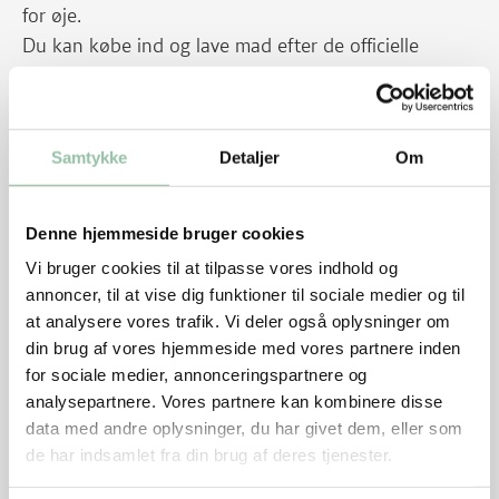
for øje.
Du kan købe ind og lave mad efter de officielle
kostråd:
Spis planterigt, varieret og ikke for meget
Spis flere grøntsager og frugter, lokalt dyrket og i
Samtykke
Detaljer
Om
sæson
Spis mindre kød – vælg bælgfrugter og fisk
Denne hjemmeside bruger cookies
Spis mad med fuldkorn
Vi bruger cookies til at tilpasse vores indhold og
annoncer, til at vise dig funktioner til sociale medier og til
Vælg planteolier og magre mejeriprodukter
at analysere vores trafik. Vi deler også oplysninger om
din brug af vores hjemmeside med vores partnere inden
Spis mindre af det søde, salte og fede
for sociale medier, annonceringspartnere og
Sluk tørsten i vand
analysepartnere. Vores partnere kan kombinere disse
data med andre oplysninger, du har givet dem, eller som
Og et par vigtige tips fra de officielle kostråd:
de har indsamlet fra din brug af deres tjenester.