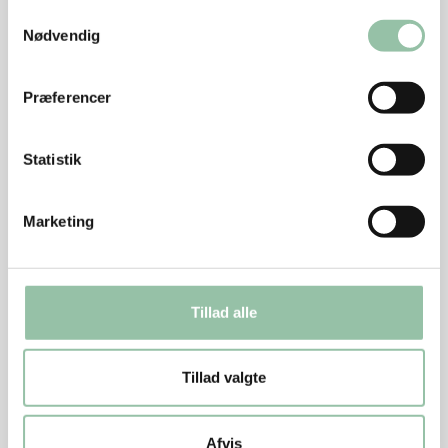
Samtykkevalg
Nødvendig
Præferencer
Statistik
Marketing
Kilde: Fødevarestyrelsen, de officielle kostråd, altomkost.dk
Generelt gælder det, at hvis et måltid skal være
ernæringsmæssigt i orden, så skal 45-60% af
Tillad alle
energien komme fra kulhydrater, 25-40% fra fedt og
10-20% fra protein. Fødevarestyrelsens anbefaling er,
Tillad valgte
at din kost bør indeholde ca. 350 g kød om ugen for
at sikre optimal ernæringsmæssig værdi
Afvis
(Kilde: De officielle kostråd)