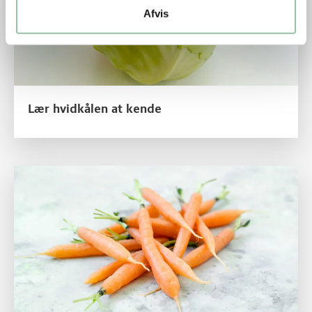
Afvis
Lær hvidkålen at kende
Læs mere om Lær guleroden at kende