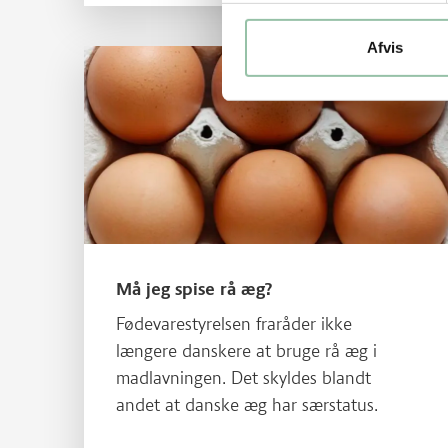
selen.
Afvis
Læs mere om Må jeg spise rå æg?
Må jeg spise rå æg?
Fødevarestyrelsen fraråder ikke
længere danskere at bruge rå æg i
madlavningen. Det skyldes blandt
andet at danske æg har særstatus.