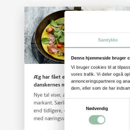
Læs mere om Æg har fået en større plads i danskernes
Samtykke
Denne hjemmeside bruger c
Vi bruger cookies til at tilpas
vores trafik. Vi deler også 
Æg har fået en større plads i
annonceringspartnere og anal
danskernes måltider
dem, eller som de har indsaml
Nye tal viser, at indtaget af æg er steget
Samtykkevalg
markant. Særligt voksne spiser flere æg
Nødvendig
end tidligere, og æg bidrager samtidig
med næringsstoffer, som mange
danskere mangler – bl.a. vitamin D og