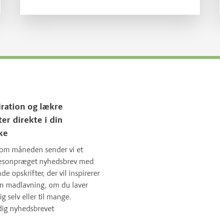
hvor meget rugbrød, du skal spise for
at få den samme mængde.
iration og lækre
ter direkte i din
ke
om måneden sender vi et
sæsonpræget nyhedsbrev med
 opskrifter, der vil inspirerer
in madlavning, om du laver
ig selv eller til mange.
dig nyhedsbrevet