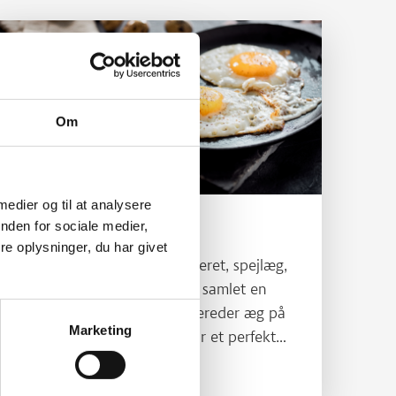
Læs mere om Sådan tilbereder du æg
Om
 medier og til at analysere
nden for sociale medier,
Sådan tilbereder du æg
e oplysninger, du har givet
Blødkogt, hårdkogt, pocheret, spejlæg,
røræg eller omelet. Vi har samlet en
guide for, hvordan du tilbereder æg på
Marketing
forskellige måder, så du får et perfekt
resultat.