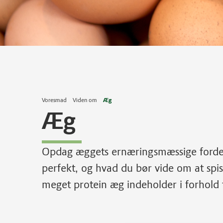
Voresmad
Viden om
Æg
Æg
Opdag æggets ernæringsmæssige fordel
perfekt, og hvad du bør vide om at spis
meget protein æg indeholder i forhold ti