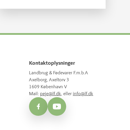
vejen tilbage til producenten. Her får
du en enkel guide til, hvordan du læser
koden.
Kontaktoplysninger
Landbrug & Fødevarer F.m.b.A
Axelborg, Axeltorv 3
1609 København V
Mail:
peje@lf.dk
, eller
info@lf.dk
Facebook
YouTube