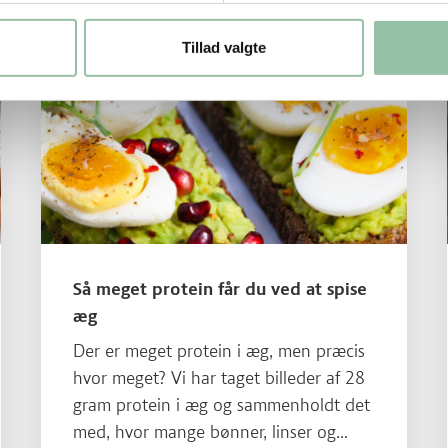
Tillad valgte
Læs mere om Så meget protein får du ved at spise æg
Så meget protein får du ved at spise
æg
Der er meget protein i æg, men præcis
hvor meget? Vi har taget billeder af 28
gram protein i æg og sammenholdt det
med, hvor mange bønner, linser og