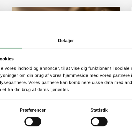
 måltider
Læs mere om Derfor skal du spise æg
Detaljer
ookies
se vores indhold og annoncer, til at vise dig funktioner til sociale
oplysninger om din brug af vores hjemmeside med vores partnere i
Derfor skal du spise æg
ysepartnere. Vores partnere kan kombinere disse data med andr
Æg er en lille ernæringsbombe, der
et fra din brug af deres tjenester.
indeholder mange af de næringsstoffer,
man skal bruge.
Præferencer
Statistik