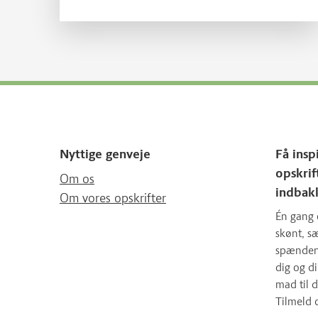
Nyttige genveje
Få insp
opskrif
Om os
indbak
Om vores opskrifter
Én gang 
skønt, 
spændende
dig og d
mad til d
Tilmeld 