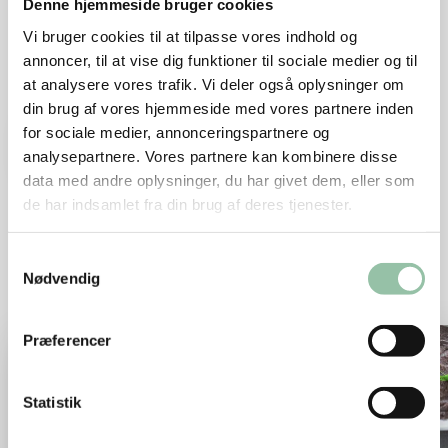
Kostrådskampagne
Denne hjemmeside bruger cookies
Hvad fuck er en bælgfrugt? Læs mere om
Vi bruger cookies til at tilpasse vores indhold og
kampagnen på altomkost.dk, hvor du også kan
annoncer, til at vise dig funktioner til sociale medier og til
at analysere vores trafik. Vi deler også oplysninger om
se musikvideoen.
din brug af vores hjemmeside med vores partnere inden
for sociale medier, annonceringspartnere og
Se kampagnevideoen
analysepartnere. Vores partnere kan kombinere disse
data med andre oplysninger, du har givet dem, eller som
de har indsamlet fra din brug af deres tjenester.
Samtykkevalg
Opskrifter
Nødvendig
Læs mere om Belugabolognese med spaghetti
Læs m
Præferencer
Statistik