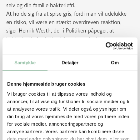
selv og din familie bakteriefri.
At holde sig fra at spise gris, fordi man vil udelukke
en risiko, vil være en stærkt overdreven reaktion,
siger Henrik Westh, der i Politiken påpeger, at
bakterier findes i alle afskygninger i alle slags
fødevarer.
Hvilket kød må være rosa?
Samtykke
Detaljer
Om
Man må gerne rosastege hele stege af fx. svinekam,
oksefilet, mørbrad, culotte og skinke, da eventuelle
bakterier vil være på kødets overflade - ikke inde i
Denne hjemmeside bruger cookies
midten af kødet. Koteletter, bøffer, medaljoner og
Vi bruger cookies til at tilpasse vores indhold og
schnitzler skåret af hele kødstykker må også gerne
annoncer, til at vise dig funktioner til sociale medier og til
være rosa indeni.
at analysere vores trafik. Vi deler også oplysninger om
din brug af vores hjemmeside med vores partnere inden
for sociale medier, annonceringspartnere og
Må gravide spise rosa kød?
analysepartnere. Vores partnere kan kombinere disse
Gravide bør ikke spise rød- og rosastegt kød af alle
data med andre oplysninger, du har givet dem, eller som