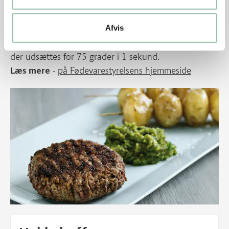
tid. Og det er kombinationen af temperatur og tid,
der er afgørende for, hvor mange bakterier, der dør.
Afvis
F.eks. vil bakterier, der udsættes for 65 grader i 15
minutter, blive dræbt lige så effektivt som bakterier,
der udsættes for 75 grader i 1 sekund.
Læs mere
-
på Fødevarestyrelsens hjemmeside