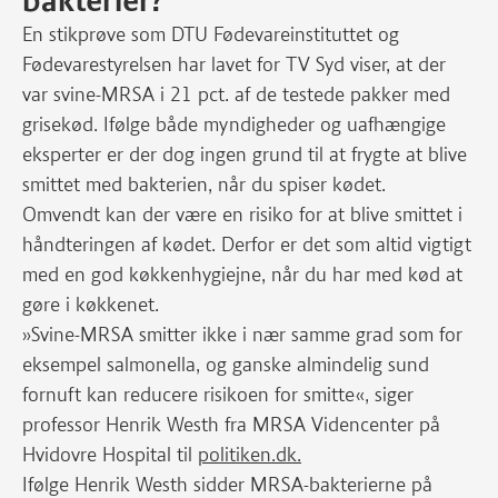
bakterier?
En stikprøve som DTU Fødevareinstituttet og
Fødevarestyrelsen har lavet for TV Syd viser, at der
var svine-MRSA i 21 pct. af de testede pakker med
grisekød. Ifølge både myndigheder og uafhængige
eksperter er der dog ingen grund til at frygte at blive
smittet med bakterien, når du spiser kødet.
Omvendt kan der være en risiko for at blive smittet i
håndteringen af kødet. Derfor er det som altid vigtigt
med en god køkkenhygiejne, når du har med kød at
gøre i køkkenet.
»Svine-MRSA smitter ikke i nær samme grad som for
eksempel salmonella, og ganske almindelig sund
fornuft kan reducere risikoen for smitte«, siger
professor Henrik Westh fra MRSA Videncenter på
Hvidovre Hospital til
politiken.dk.
Ifølge Henrik Westh sidder MRSA-bakterierne på