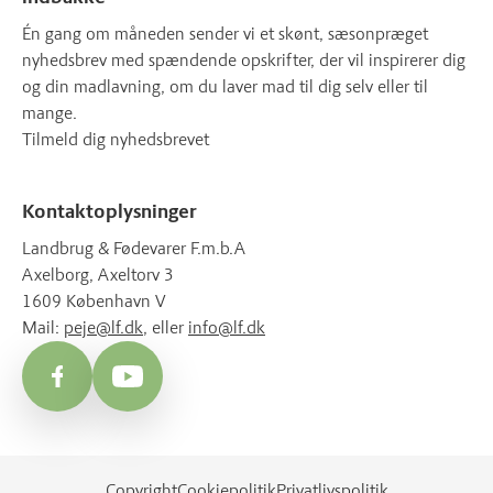
Én gang om måneden sender vi et skønt, sæsonpræget
nyhedsbrev med spændende opskrifter, der vil inspirerer dig
og din madlavning, om du laver mad til dig selv eller til
mange.
Tilmeld dig nyhedsbrevet
Kontaktoplysninger
Landbrug & Fødevarer F.m.b.A
Axelborg, Axeltorv 3
1609 København V
Mail:
peje@lf.dk
, eller
info@lf.dk
Facebook
YouTube
Copyright
Cookiepolitik
Privatlivspolitik