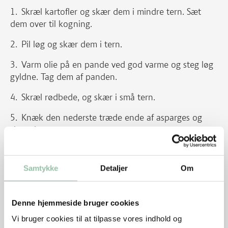
Skræl kartofler og skær dem i mindre tern. Sæt
dem over til kogning.
Pil løg og skær dem i tern.
Varm olie på en pande ved god varme og steg løg
gyldne. Tag dem af panden.
Skræl rødbede, og skær i små tern.
Knæk den nederste træde ende af asparges og
skær dem over et par gange.
Skær bacon i små tern.
Samtykke
Detaljer
Om
Hak persille groft.
Steg bacon sprødt og tag det af panden.
Denne hjemmeside bruger cookies
Steg rødbeder i baconfedtet i ca. 10 minutter, tilføj
Vi bruger cookies til at tilpasse vores indhold og
asparges og steg et par minutter.