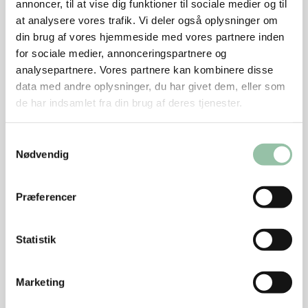
annoncer, til at vise dig funktioner til sociale medier og til
Kom løg og bacon tilbage på panden.
at analysere vores trafik. Vi deler også oplysninger om
din brug af vores hjemmeside med vores partnere inden
Smag til med salt og peber.
for sociale medier, annonceringspartnere og
analysepartnere. Vores partnere kan kombinere disse
Hæld vandet fra kartoflerne, når de er kogt godt
data med andre oplysninger, du har givet dem, eller som
møre.
de har indsamlet fra din brug af deres tjenester.
Mos kartoflerne med en kartoffelmoser eller
håndmikser.
Samtykkevalg
Nødvendig
Tilsæt mælk og smør til mosen, indtil den har en
passende konsistens. Smag til med salt og hvid peber.
Præferencer
Tips
Statistik
Rodfrugter som pastinak, persillerod eller
Marketing
jordskokker kan bruges i stedet for rødbede.