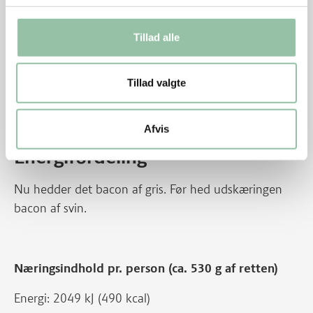
Hvis de grønne asparges ikke er i sæson, kan der
anvendes aspargesbroccoli (broccolini) i stedet.
Tillad alle
Læs mere på temasiden:
Et grønnere alternativ til
10 klassiske opskrifter
, hvor vi løfter sløret for,
Tillad valgte
hvordan vi ved hjælp af simple ændringer kan gøre
10 klassiske opskrifter grønnere – uden at ændre
på smagen.
Afvis
Energifordeling
Nu hedder det bacon af gris. Før hed udskæringen
bacon af svin.
Næringsindhold pr. person (ca. 530 g af retten)
Energi: 2049 kJ (490 kcal)