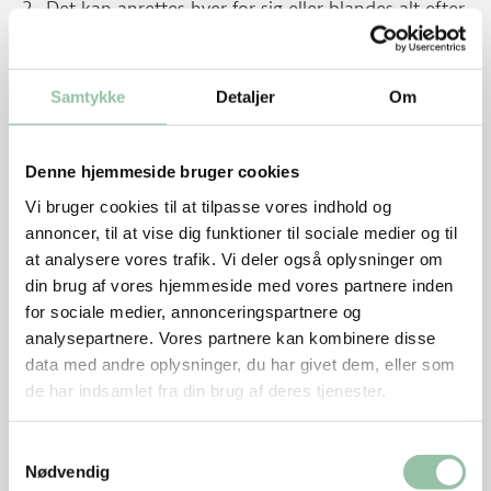
Det kan anrettes hver for sig eller blandes alt efter
ønske.
Tilbehør
Samtykke
Detaljer
Om
Lun pitabrød efter anvisning på emballagen.
Sæt pitabrød, grøntsager og kødsauce på bordet,
Denne hjemmeside bruger cookies
så hver person selv kan fylde 2 pitabrød.
Vi bruger cookies til at tilpasse vores indhold og
annoncer, til at vise dig funktioner til sociale medier og til
Tips
at analysere vores trafik. Vi deler også oplysninger om
din brug af vores hjemmeside med vores partnere inden
Lav evt. en større portion kødsauce. Saucen kan
for sociale medier, annonceringspartnere og
fryses i passende portioner. Den kan holde sig ca.
analysepartnere. Vores partnere kan kombinere disse
3 måneder i fryseren.
data med andre oplysninger, du har givet dem, eller som
de har indsamlet fra din brug af deres tjenester.
Saucen kan bruges til
pasta
, fyld i
bagte kartofler
,
lasagne
m.m.
Samtykkevalg
Saucen kan koges ind fx 10 minutter uden låg og
Nødvendig