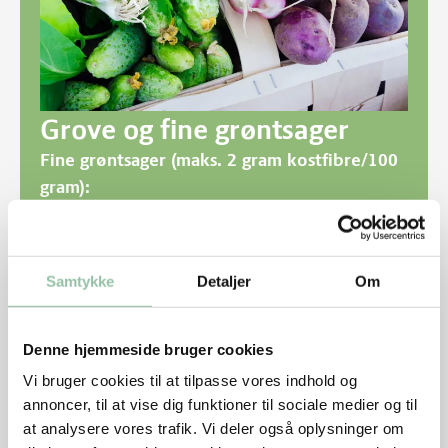
Grove og fine grøntsager
Fine grøntsager (maks. 2 gram kostfibre/100
gram):
Frugter: Tomat, agurk, peberfrugt og squash
Bladgrøntsager: Salat, bladselleri og spinat
Samtykke
Detaljer
Om
Grove grøntsager (over 2 gram kostfibre/100
Denne hjemmeside bruger cookies
gram):
Rodfrugter: Gulerod, rødbede, selleri,
Vi bruger cookies til at tilpasse vores indhold og
annoncer, til at vise dig funktioner til sociale medier og til
persillerod og pastinak
at analysere vores trafik. Vi deler også oplysninger om