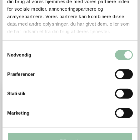
Kål: Broccoli, blomkål, rosenkål, spidskål,
din brug af vores hjemmeside med vores partnere inden
hvidkål, rødkål og grønkål
for sociale medier, annonceringspartnere og
analysepartnere. Vores partnere kan kombinere disse
Bælgfrugter: Ærter og bønner
data med andre oplysninger, du har givet dem, eller som
de har indsamlet fra din brug af deres tjenester.
Samtykkevalg
Eksempler på lækre opskrifter
Nødvendig
med gulerødder
Præferencer
Læs mere om Gulerodssuppe med peberrod, rosenkål og rimmet 
Statistik
Marketing