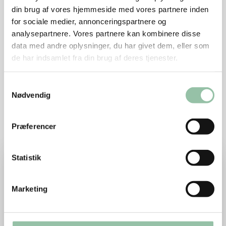
din brug af vores hjemmeside med vores partnere inden
Kål: Broccoli, blomkål, rosenkål, spidskål,
for sociale medier, annonceringspartnere og
hvidkål, rødkål og grønkål
analysepartnere. Vores partnere kan kombinere disse
data med andre oplysninger, du har givet dem, eller som
Bælgfrugter: Ærter og bønner
de har indsamlet fra din brug af deres tjenester.
Samtykkevalg
Eksempler på lækre opskrifter
Nødvendig
med hvidkål
Præferencer
Læs mere om Brunkål med sprængt flæsk
Statistik
Marketing