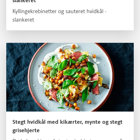
slankeret
Kyllingekrebinetter og sauteret hvidkål -
slankeret
Læs mere om Stegt hvidkål med kikærter, mynte og stegt griseh
Stegt hvidkål med kikærter, mynte og stegt
grisehjerte