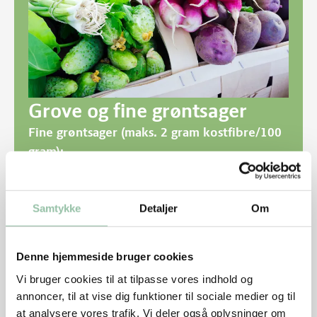
Grove og fine grøntsager
Fine grøntsager (maks. 2 gram kostfibre/100
gram):
Frugter: Tomat, agurk, peberfrugt og squash
Bladgrøntsager: Salat, bladselleri og spinat
Samtykke
Detaljer
Om
Grove grøntsager (over 2 gram kostfibre/100
Denne hjemmeside bruger cookies
gram):
Vi bruger cookies til at tilpasse vores indhold og
Rodfrugter: Gulerod, rødbede, selleri,
annoncer, til at vise dig funktioner til sociale medier og til
persillerod og pastinak
at analysere vores trafik. Vi deler også oplysninger om