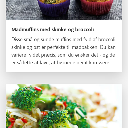
Madmuffins med skinke og broccoli
Disse små og sunde muffins med fyld af broccoli,
skinke og ost er perfekte til madpakken. Du kan
variere fyldet præcis, som du ønsker det - og de
er så lette at lave, at børnene nemt kan være
med i køkkenet.
Læs mere om Lynstegt broccoli med soja og sesam