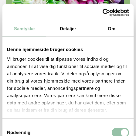
Samtykke
Detaljer
Om
Grove og fine grøntsager
Denne hjemmeside bruger cookies
Fine grøntsager (maks. 2 gram kostfibre/100
Vi bruger cookies til at tilpasse vores indhold og
gram):
annoncer, til at vise dig funktioner til sociale medier og til
Frugter: Tomat, agurk, peberfrugt og squash
at analysere vores trafik. Vi deler også oplysninger om
din brug af vores hjemmeside med vores partnere inden
Bladgrøntsager: Salat, bladselleri og spinat
for sociale medier, annonceringspartnere og
analysepartnere. Vores partnere kan kombinere disse
data med andre oplysninger, du har givet dem, eller som
Grove grøntsager (over 2 gram kostfibre/100
de har indsamlet fra din brug af deres tjenester.
gram):
Rodfrugter: Gulerod, rødbede, selleri,
Samtykkevalg
persillerod og pastinak
Nødvendig