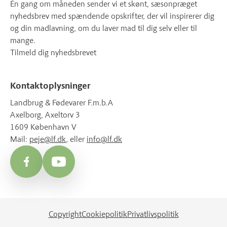
Én gang om måneden sender vi et skønt, sæsonpræget
nyhedsbrev med spændende opskrifter, der vil inspirerer dig
og din madlavning, om du laver mad til dig selv eller til
mange.
Tilmeld dig nyhedsbrevet
Kontaktoplysninger
Landbrug & Fødevarer F.m.b.A
Axelborg, Axeltorv 3
1609 København V
Mail:
peje@lf.dk
, eller
info@lf.dk
Facebook
YouTube
Copyright
Cookiepolitik
Privatlivspolitik