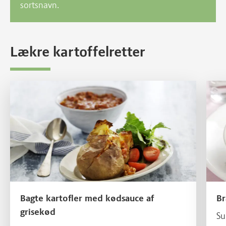
sortsnavn.
Lækre kartoffelretter
Læs mere om Bagte kartofler med kødsauce af grisekød
Læs m
Bagte kartofler med kødsauce af
B
grisekød
Su