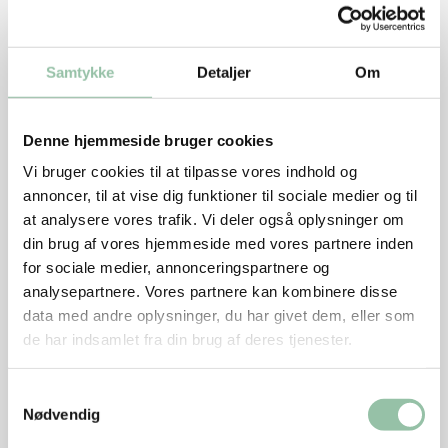
Samtykke
Detaljer
Om
Denne hjemmeside bruger cookies
Vi bruger cookies til at tilpasse vores indhold og
annoncer, til at vise dig funktioner til sociale medier og til
at analysere vores trafik. Vi deler også oplysninger om
din brug af vores hjemmeside med vores partnere inden
Gode tips til madlavning
for sociale medier, annonceringspartnere og
Du bevarer bedst kartoflens næringsstoffer,
analysepartnere. Vores partnere kan kombinere disse
når du tilbereder den med skræl. Skrub
data med andre oplysninger, du har givet dem, eller som
de har indsamlet fra din brug af deres tjenester.
kartoflen grundigt ren for jord, og tilbered
kartoflen som du plejer med skrællen på.
Samtykkevalg
Kartofler skal i vand, lige efter de er
Nødvendig
skrællede, ellers bliver de misfarvede af