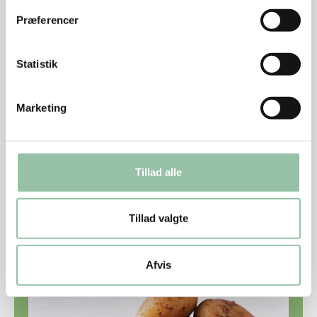
kontakt med ilten i luften.
Præferencer
Kogetiden er altid, fra kartoflerne begynder
at koge.
Statistik
Husk at koge kartofler i gryde med
Marketing
tætsluttende låg – det nedsætter nemlig
fugtmængden i køkkenet, og er mest
effektivt.
Tillad alle
Husk også, at på massekogeplader og
glaskeramiske kogeplader kan du slukke
cirka fem minutter, før kartoflerne er kogt.
Tillad valgte
Dermed sparer du yderligere energi.
Afvis