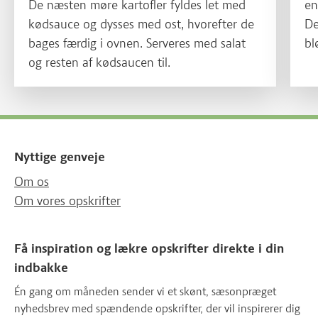
De næsten møre kartofler fyldes let med
en
kødsauce og dysses med ost, hvorefter de
De
bages færdig i ovnen. Serveres med salat
bl
og resten af kødsaucen til.
rø
kl
Nyttige genveje
Om os
Om vores opskrifter
Få inspiration og lækre opskrifter direkte i din
indbakke
Én gang om måneden sender vi et skønt, sæsonpræget
nyhedsbrev med spændende opskrifter, der vil inspirerer dig