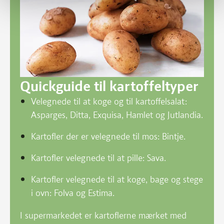
Quickguide til kartoffeltyper
Velegnede til at koge og til kartoffelsalat:
Asparges, Ditta, Exquisa, Hamlet og Jutlandia.
Kartofler der er velegnede til mos: Bintje.
Kartofler velegnede til at pille: Sava.
Kartofler velegnede til at koge, bage og stege
i ovn: Folva og Estima.
I supermarkedet er kartoflerne mærket med