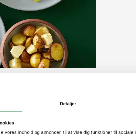
orbrugerne?
devarers klimapåvirkning ud fra deres
varer. Forbrugerne har en lav viden om,
Detaljer
 mest. Det viser en
undersøgelse
fra
lar klimakommunikation – om det er på
e det klimavenlige valg lettere. Et
ookies
da kan du følge anbefalingerne fra Rådet
se vores indhold og annoncer, til at vise dig funktioner til sociale