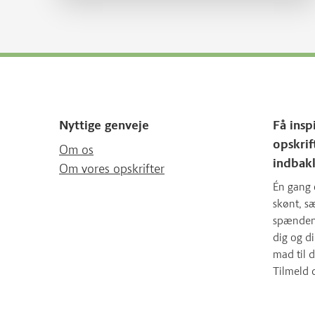
Nyttige genveje
Få insp
opskrif
Om os
indbak
Om vores opskrifter
Én gang 
skønt, 
spændende
dig og d
mad til d
Tilmeld 