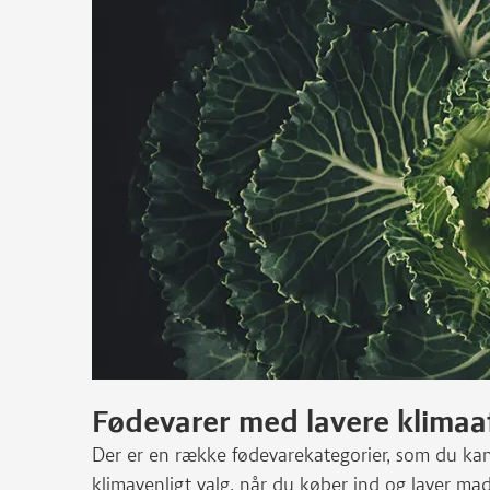
Fødevarer med lavere klimaa
Der er en række fødevarekategorier, som du kan
klimavenligt valg, når du køber ind og laver mad