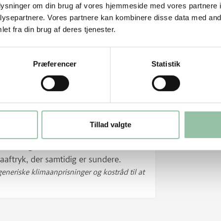
ategorier med lavere klimaaftryk.
oplysninger om din brug af vores hjemmeside med vores partnere i
ysepartnere. Vores partnere kan kombinere disse data med andr
et fra din brug af deres tjenester.
r Rådet for sund mads anbefaling, er et
Præferencer
Statistik
aver mad:
ler fuldkornsprodukter af
Tillad valgte
avere klimaaftryk, der samtidig er
rekategorier kan du være med til at
aaftryk, der samtidig er sundere.
eneriske klimaanprisninger og kostråd til at