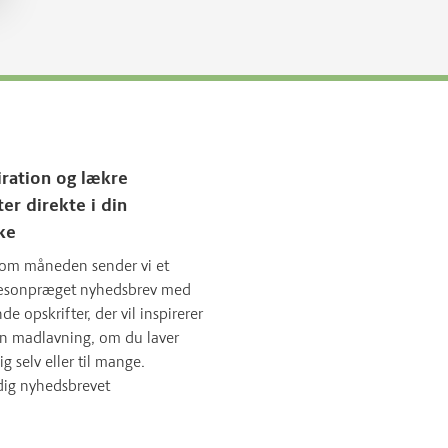
iration og lækre
ter direkte i din
ke
om måneden sender vi et
sæsonpræget nyhedsbrev med
 opskrifter, der vil inspirerer
in madlavning, om du laver
ig selv eller til mange.
dig nyhedsbrevet