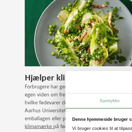
Hjælper klimaanprisninger f
Forbrugere har generelt svært ved at vurdere fø
egen viden om fremstilling og transport af føde
Samtykke
hvilke fødevarer der belaster klimaet mindst og
Aarhus Universitet . Der er derfor behov for k
emballagen eller på skilte i butikken – for at gør
Denne hjemmeside bruger c
klimamærke
på fødevarer er på vej. Men indtil 
Vi bruger cookies til at tilpas