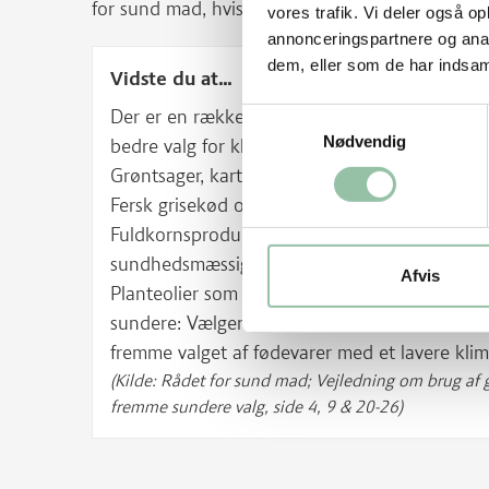
for sund mad, hvis du vil holde dig til fødevarek
vores trafik. Vi deler også 
annonceringspartnere og anal
dem, eller som de har indsaml
Vidste du at...
Der er en række fødevarekategorier, som, efte
Samtykkevalg
Nødvendig
bedre valg for klimaet, når du køber ind og l
Grøntsager, kartofler, frugter og bælgfrugter
Fersk grisekød og fjerkræ
Fuldkornsprodukter (Fødevarestyrelsen anbefa
sundhedsmæssige årsager)
Afvis
Planteolier som kan fremme fødevarer med et l
sundere: Vælger du blandt ovennævnte fødeva
fremme valget af fødevarer med et lavere klim
(Kilde: Rådet for sund mad; Vejledning om brug af g
fremme sundere valg, side 4, 9 & 20-26)