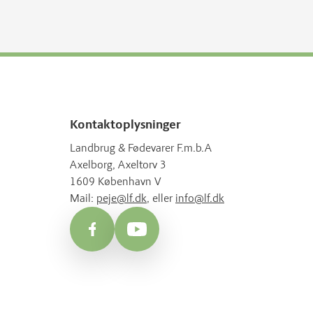
Kontaktoplysninger
Landbrug & Fødevarer F.m.b.A
Axelborg, Axeltorv 3
1609 København V
Mail:
peje@lf.dk
, eller
info@lf.dk
Facebook
YouTube