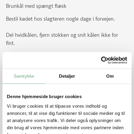
Brunkål med spængt flæsk
Bestil kødet hos slagteren nogle dage i forvejen.
Del hvidkålen, fjern stokken og snit kålen ikke for
fint.
Smelt sukkeret i en stegegryde.
Tilsæt smørret, når sukkeret karamelliserer - bliver
Samtykke
Detaljer
Om
lysebrunt.
Svits kålen i sukkerblandingen, til den bliver blank.
Denne hjemmeside bruger cookies
Tilsæt salt, peber og 1 dl vand. Lav en fordybning i
Vi bruger cookies til at tilpasse vores indhold og
annoncer, til at vise dig funktioner til sociale medier og til
midten af kålen og læg kødet heri.
at analysere vores trafik. Vi deler også oplysninger om
Kom et lag kål over kødet.
din brug af vores hjemmeside med vores partnere inden