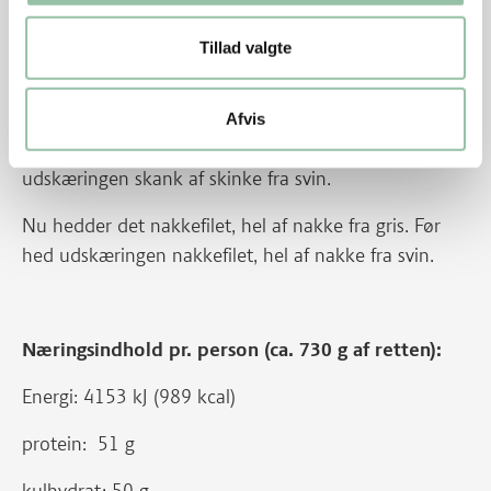
kogestykke med ben - ribbenssteg.
Tillad valgte
Nu hedder det bov fra gris. Før hed udskæringen bov
af svin.
Afvis
Nu hedder det skank af skinke fra gris. Før hed
udskæringen skank af skinke fra svin.
Nu hedder det nakkefilet, hel af nakke fra gris. Før
hed udskæringen nakkefilet, hel af nakke fra svin.
Næringsindhold pr. person (ca. 730 g af retten):
Energi: 4153 kJ (989 kcal)
protein: 51 g