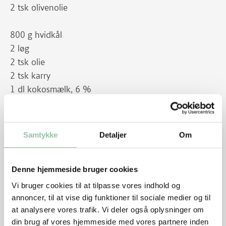
2 tsk olivenolie
800 g hvidkål
2 løg
2 tsk olie
2 tsk karry
1 dl kokosmælk, 6 %
1 dl vand
1 ubehandlet lime
Samtykke
Detaljer
Om
Pynt
En håndfuld persille eller anden krydderurt
Denne hjemmeside bruger cookies
Tilbehør
Vi bruger cookies til at tilpasse vores indhold og
200 g groft brød
annoncer, til at vise dig funktioner til sociale medier og til
Sådan gør du
at analysere vores trafik. Vi deler også oplysninger om
din brug af vores hjemmeside med vores partnere inden