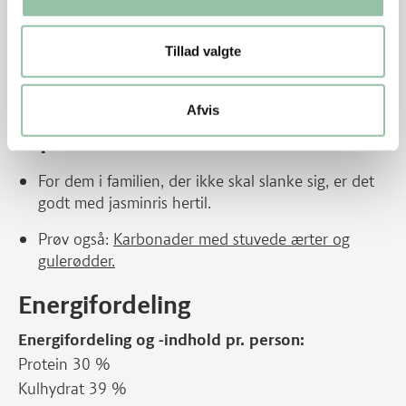
minutter, hælder du kokosmælk, vand, revet limeskal
og limesaft og vender rundt. Smag til med salt og
Tillad valgte
peber og evt. mere limesaft og -skal.
Skyl persille og pluk over krebinetterne.
Afvis
Tips
For dem i familien, der ikke skal slanke sig, er det
godt med jasminris hertil.
Prøv også:
Karbonader med stuvede ærter og
gulerødder.
Energifordeling
Energifordeling og -indhold pr. person:
Protein 30 %
Kulhydrat 39 %