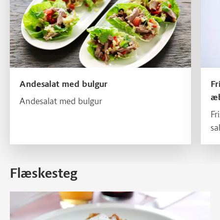
Andesalat med bulgur
Fr
æb
Andesalat med bulgur
Fr
sa
Flæskesteg