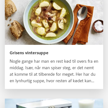
Grisens vintersuppe
Nogle gange har man en rest kød til overs fra en
middag. Især, når man spiser steg, er det nemt
at komme til at tilberede for meget. Her har du
en lynhurtig suppe, hvor resten af kødet kan
bruges. Opskriften er inspireret af en gammel
husholdningskogebog fra 1855, og den
originale opskrift kan du se under "Sådan gør
Læs mere om Flæskestegssandwich med fuldkornsbolle, madpak
du".