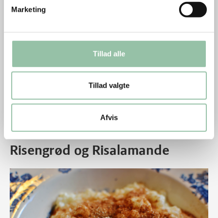
Marketing
Tillad alle
Tillad valgte
Thanksgiving-kalkun med sweet potatoes
Thanksgiving-kalkun med sweet potatoes
Afvis
Risengrød og Risalamande