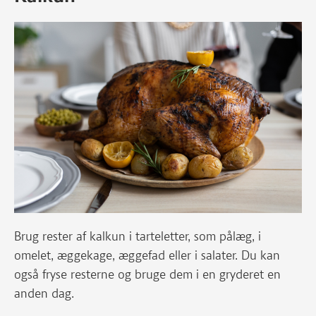
grønkålssalat smager friskt og skønt. Den
oprindelige opskrift findes under "Sådan gør
du".
Brug rester af kalkun i tarteletter, som pålæg, i
omelet, æggekage, æggefad eller i salater. Du kan
også fryse resterne og bruge dem i en gryderet en
anden dag.