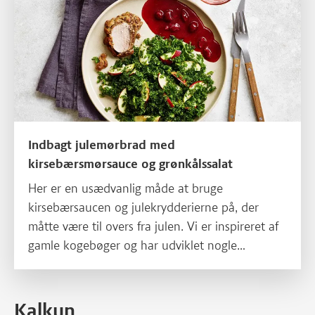
Indbagt julemørbrad med
kirsebærsmørsauce og grønkålssalat
Her er en usædvanlig måde at bruge
kirsebærsaucen og julekrydderierne på, der
måtte være til overs fra julen. Vi er inspireret af
gamle kogebøger og har udviklet nogle
opskrifter, der bringer 1800-tallets retter frem i
lyset. Lækker krydret og saftig mørbrad af gris
med kirsebærsmørsauce og den lysende
Kalkun