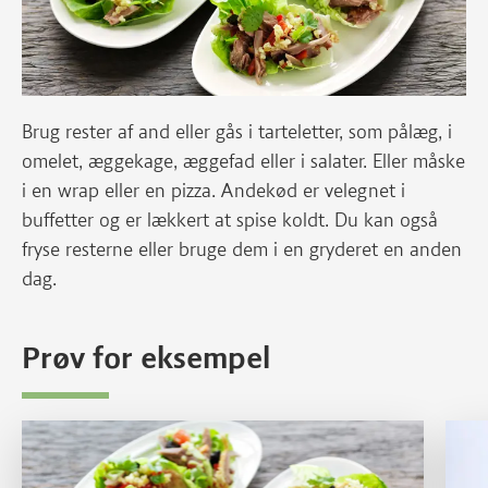
Brug rester af and eller gås i tarteletter, som pålæg, i
omelet, æggekage, æggefad eller i salater. Eller måske
i en wrap eller en pizza. Andekød er velegnet i
buffetter og er lækkert at spise koldt. Du kan også
fryse resterne eller bruge dem i en gryderet en anden
dag.
Prøv for eksempel
Læs mere om Andesalat med bulgur
Læs m