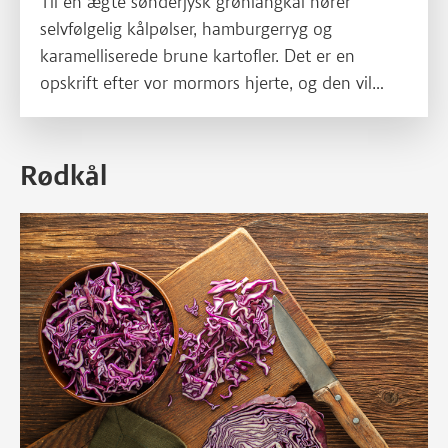
Til en ægte sønderjysk grønlangkål hører
selvfølgelig kålpølser, hamburgerryg og
karamelliserede brune kartofler. Det er en
opskrift efter vor mormors hjerte, og den vil
vække glæde hos enhver, både unge og gamle.
Rødkål