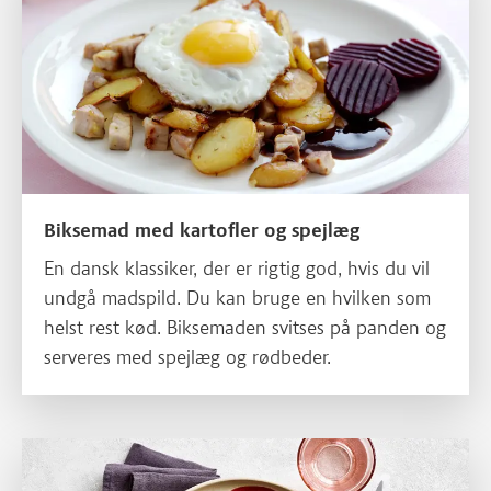
Biksemad med kartofler og spejlæg
En dansk klassiker, der er rigtig god, hvis du vil
undgå madspild. Du kan bruge en hvilken som
helst rest kød. Biksemaden svitses på panden og
serveres med spejlæg og rødbeder.
Læs mere om Indbagt julemørbrad med kirsebærsmørsauce og g