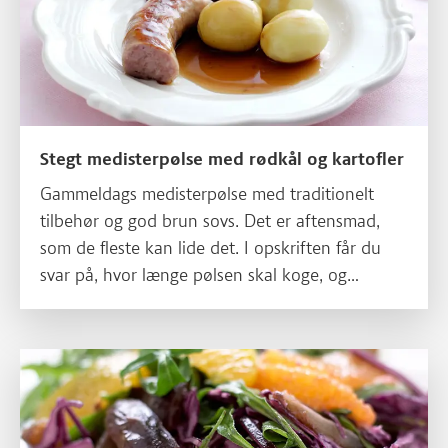
Stegt medisterpølse med rødkål og kartofler
Gammeldags medisterpølse med traditionelt
tilbehør og god brun sovs. Det er aftensmad,
som de fleste kan lide det. I opskriften får du
svar på, hvor længe pølsen skal koge, og
hvordan den skal steges.
Læs mere om Rødkålssalat med appelsiner og dadler