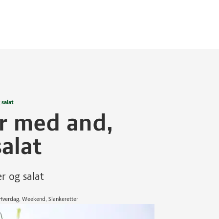
 salat
er med and,
salat
er og salat
| Hverdag, Weekend, Slankeretter