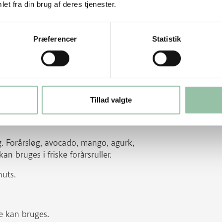
et fra din brug af deres tjenester.
t kort tid til de er bløde. Læg rispapir på
Præferencer
Statistik
ianderblade på rispapiret – derefter et
og and i strimler. Rul det lidt stramt
le i 2-3 stykker lige før servering.
 korianderblade til brug ved servering.
Tillad valgte
g. Forårsløg, avocado, mango, agurk,
n bruges i friske forårsruller.
nuts.
le kan bruges.