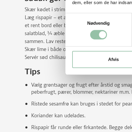
dem, eller som de har indsaml
Skær kødet i strimler.
Samtykkevalg
Læg rispapir – et ad gangen - i koldt vand i mege
Nødvendig
et rent bord eller bakke/spækbræt. Læg 4- 6 kor
salatblad, ¼ æble i 3-4 både, hele purløg, spirer 
sammen. Lav resten på samme måde. Skær hver rul
Skær lime i både og hak peanuts groft. Pluk evt.
Servér sød chilisauce til.
Afvis
Tips
Vælg grøntsager og frugt efter årstid og sma
peberfrugt, pærer, blommer, nektariner m.m. ka
Ristede sesamfrø kan bruges i stedet for pea
Koriander kan udelades.
Rispapir får runde eller firkantede. Begge de