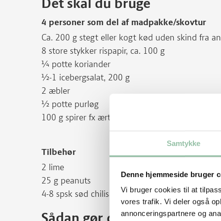
Det skal du bruge
4 personer som del af madpakke/skovtur
Ca. 200 g stegt eller kogt kød uden skind fra a
8 store stykker rispapir, ca. 100 g
¼ potte koriander
½-1 icebergsalat, 200 g
2 æbler
½ potte purløg
100 g spirer fx ærtespirer
Samtykke
Tilbehør
2 lime
Denne hjemmeside bruger c
25 g peanuts
Vi bruger cookies til at tilpas
4-8 spsk sød chilisauce
vores trafik. Vi deler også 
annonceringspartnere og anal
Sådan gør du