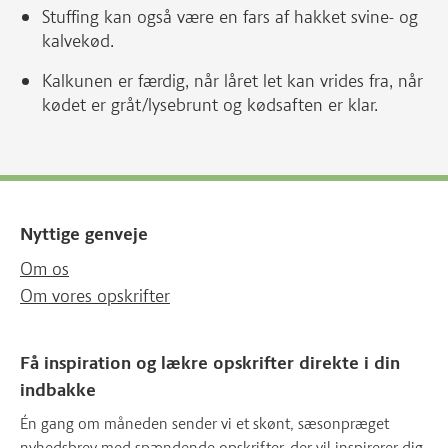
Stuffing kan også være en fars af hakket svine- og
kalvekød.
Kalkunen er færdig, når låret let kan vrides fra, når
kødet er gråt/lysebrunt og kødsaften er klar.
Nyttige genveje
Om os
Om vores opskrifter
Få inspiration og lækre opskrifter direkte i din
indbakke
Én gang om måneden sender vi et skønt, sæsonpræget
nyhedsbrev med spændende opskrifter, der vil inspirerer dig