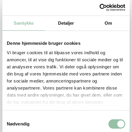
Sådan gør du
Samtykke
Detaljer
Om
Pil hvidløg og skalotteløg, skyl persille og tag de
grove stilke fra. Skyl selleristilke og pil bladene af.
Blend det sammen med æg og paprika. Spæd til med
Denne hjemmeside bruger cookies
bouillon så det bliver grødet masse. Hæld det i skål.
Vi bruger cookies til at tilpasse vores indhold og
annoncer, til at vise dig funktioner til sociale medier og til
Skær brød og selleristilke i tern.
at analysere vores trafik. Vi deler også oplysninger om
Skær bacon i små tern.
din brug af vores hjemmeside med vores partnere inden
for sociale medier, annonceringspartnere og
Rens svampe og skær dem i skiver.
analysepartnere. Vores partnere kan kombinere disse
Skyl æbler, fjern kernehus og skær dem i små tern.
data med andre oplysninger, du har givet dem, eller som
de har indsamlet fra din brug af deres tjenester.
Varm smør på en pande ved kraftig varme og steg
bacon og svampe gyldne.
Samtykkevalg
Tilsæt æbler, brød og selleristilke og vend et par
Nødvendig
gange.