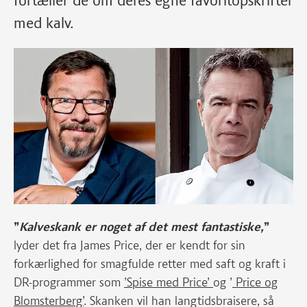
fortæller de om deres egne favoritopskrifter
med kalv.
”
Kalveskank er noget af det mest fantastiske,
”
lyder det fra James Price, der er kendt for sin
forkærlighed for smagfulde retter med saft og kraft i
DR-programmer som
’Spise med Price’
og ’
Price og
Blomsterberg’
. Skanken vil han langtidsbraisere, så