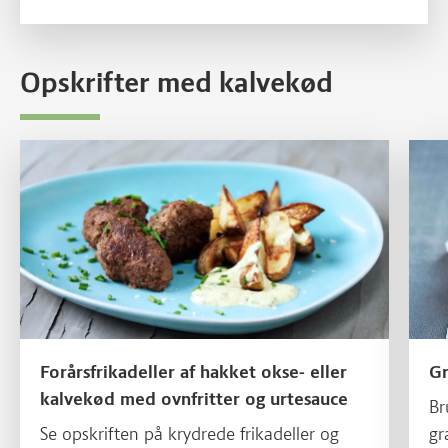
Opskrifter med kalvekød
Læs mere om Forårsfrikadeller af hakket okse- eller kalvekød me
Læs m
Forårsfrikadeller af hakket okse- eller
Gr
kalvekød med ovnfritter og urtesauce
Br
Se opskriften på krydrede frikadeller og
gr