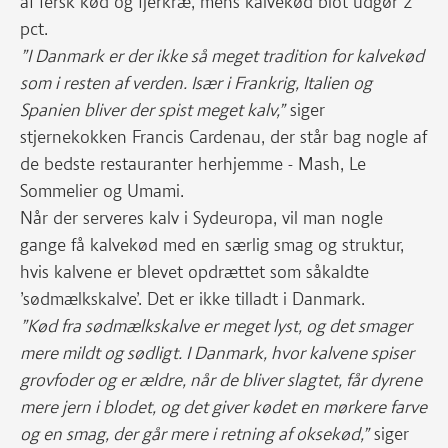
af fersk kød og fjerkræ, mens kalvekød blot udgør 2
pct.
”I Danmark er der ikke så meget tradition for kalvekød
som i resten af verden. Især i Frankrig, Italien og
Spanien bliver der spist meget kalv,”
siger
stjernekokken Francis Cardenau, der står bag nogle af
de bedste restauranter herhjemme - Mash, Le
Sommelier og Umami.
Når der serveres kalv i Sydeuropa, vil man nogle
gange få kalvekød med en særlig smag og struktur,
hvis kalvene er blevet opdrættet som såkaldte
’sødmælkskalve’. Det er ikke tilladt i Danmark.
”Kød fra sødmælkskalve er meget lyst, og det smager
mere mildt og sødligt. I Danmark, hvor kalvene spiser
grovfoder og er ældre, når de bliver slagtet, får dyrene
mere jern i blodet, og det giver kødet en mørkere farve
og en smag, der går mere i retning af oksekød,”
siger