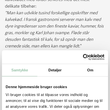
delikate tilbehør:
”Man kan udvikle tusind forskellige opskrifter med
kalvekød. I fransk gastronomi serverer man kalv med
dyre ingredienser som den fineste kaviar, hummer, fois
gras, morkler og Karl Johan svampe. Fløde står
desuden fantastisk til kalv, for så opnår man den
cremede side, man ellers kan mangle lidt.
”
Kalveindmad er fremragende råvarer
James Price påpeger, at danskerne skal blive bedre til
Samtykke
Detaljer
Om
at prøve forskellige udskæringer af kalv. Det bærer
detailhandlen en stor del af ansvaret for:
Denne hjemmeside bruger cookies
”I gamle dage handlede folk deres kød hos slagteren,
hvor de fik gode råd, så det blev lettere at prøve noget
Vi bruger cookies til at tilpasse vores indhold og
nyt. I dag bliver vi ikke så tit udfordret”.
annoncer, til at vise dig funktioner til sociale medier og til
at analysere vores trafik. Vi deler også oplysninger om
Men det kræver også større mod og vilje hos