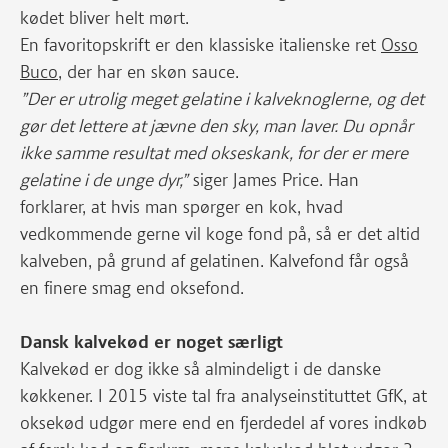
kødet bliver helt mørt.
En favoritopskrift er den klassiske italienske ret
Osso
Buco,
der har en skøn sauce.
”Der er utrolig meget gelatine i kalveknoglerne, og det
gør det lettere at jævne den sky, man laver. Du opnår
ikke samme resultat med okseskank, for der er mere
gelatine i de unge dyr,”
siger James Price. Han
forklarer, at hvis man spørger en kok, hvad
vedkommende gerne vil koge fond på, så er det altid
kalveben, på grund af gelatinen. Kalvefond får også
en finere smag end oksefond.
Dansk kalvekød er noget særligt
Kalvekød er dog ikke så almindeligt i de danske
køkkener. I 2015 viste tal fra analyseinstituttet GfK, at
oksekød udgør mere end en fjerdedel af vores indkøb