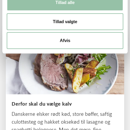
Tillad alle
Læs også
Tillad valgte
Læs mere om Derfor skal du vælge kalv
Afvis
Derfor skal du vælge kalv
Danskerne elsker rødt kød, store bøffer, saftig
culottesteg og hakket oksekød til lasagne og
spaghetti bolognese. Men det møre, fine