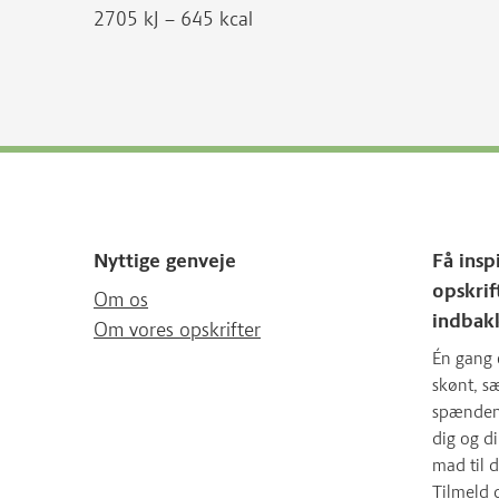
2705 kJ – 645 kcal
Nyttige genveje
Få insp
opskrif
Om os
indbak
Om vores opskrifter
Én gang 
skønt, 
spændende
dig og d
mad til d
Tilmeld 