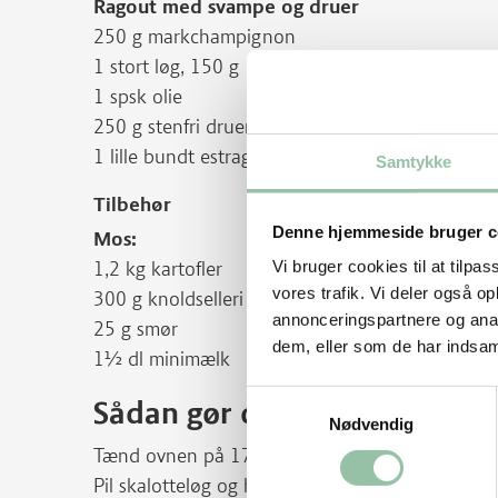
Ragout med svampe og druer
250 g markchampignon
1 stort løg, 150 g
1 spsk olie
250 g stenfri druer
1 lille bundt estragon
Samtykke
Tilbehør
Denne hjemmeside bruger c
Mos:
Vi bruger cookies til at tilpas
1,2 kg kartofler
vores trafik. Vi deler også 
300 g knoldselleri
annonceringspartnere og anal
25 g smør
dem, eller som de har indsaml
1½ dl minimælk
Samtykkevalg
Sådan gør du
Nødvendig
Tænd ovnen på 175 grader.
Pil skalotteløg og hak dem fint. Skyl blegselleri 