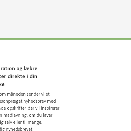
iration og lækre
ter direkte i din
ke
om måneden sender vi et
sæsonpræget nyhedsbrev med
 opskrifter, der vil inspirerer
in madlavning, om du laver
ig selv eller til mange.
dig nyhedsbrevet