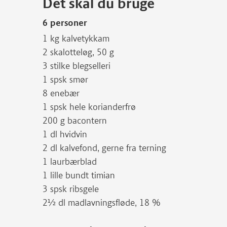
Det skal du bruge
6 personer
1 kg kalvetykkam
2 skalotteløg, 50 g
3 stilke blegselleri
1 spsk smør
8 enebær
1 spsk hele korianderfrø
200 g bacontern
1 dl hvidvin
2 dl kalvefond, gerne fra terning
1 laurbærblad
1 lille bundt timian
3 spsk ribsgele
2½ dl madlavningsfløde, 18 %