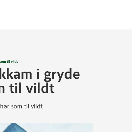
om til vildt
ykkam i gryde
til vildt
ør som til vildt