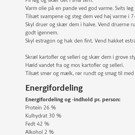
Pil løg og skær det i små tern.
Varm olie på en pande ved god varme. Svits løg ti
Tilsæt svampene og steg dem ved høj varme i 7-
Skyl druer og skær dem i halve. Vend druerne
godt igennem.
Skyl estragon og hak den fint. Vend hakket est
Skræl kartofler og selleri og skær dem i grove s
Hæld vandet fra og mos kartofler og selleri.
Tilsæt smør og mælk, rør rundt og smag til med 
Energifordeling
Energifordeling og -indhold pr. person:
Protein 26 %
Kulhydrat 30 %
Fedt 42 %
Alkohol 2 %