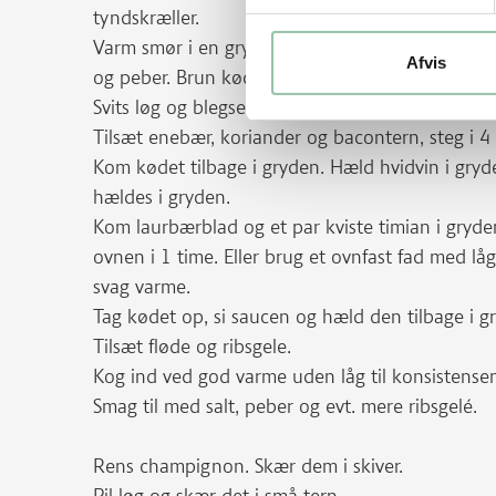
tyndskræller.
Varm smør i en gryde ved god varme. Dup kødet
Afvis
og peber. Brun kødet på alle sider i alt 5-7 minu
Svits løg og blegselleri.
Tilsæt enebær, koriander og bacontern, steg i 4 
Kom kødet tilbage i gryden. Hæld hvidvin i gryd
hældes i gryden.
Kom laurbærblad og et par kviste timian i gryde
ovnen i 1 time. Eller brug et ovnfast fad med låg
svag varme.
Tag kødet op, si saucen og hæld den tilbage i g
Tilsæt fløde og ribsgele.
Kog ind ved god varme uden låg til konsistensen
Smag til med salt, peber og evt. mere ribsgelé.
Rens champignon. Skær dem i skiver.