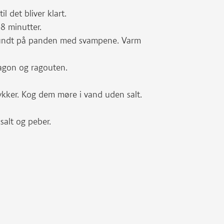
l det bliver klart.
8 minutter.
 rundt på panden med svampene. Varm
ragon og ragouten.
tykker. Kog dem møre i vand uden salt.
salt og peber.