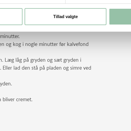
 tørt med køkkenrulle og krydr med salt
Tillad valgte
tter. Tag kødet op.
minutter.
en og kog i nogle minutter før kalvefond
n. Læg låg på gryden og sæt gryden i
. Eller lad den stå på pladen og simre ved
ryden.
 bliver cremet.