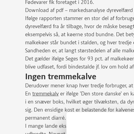
Fødevarer fik foretaget i 2016.
Download af pdf – markedsanalyse dyrevelfærd
Ifølge rapporten stammer en stor del af forbrug
dyrevelfærd fra år tilbage, hvor de måske besøg
eksempelvis så, at køerne stod bundne. Det bety
malkekøer står bundet i stalden, og hver tredje er
Sandheden er, at langt størstedelen af alle malke
Det gælder ifølge Seges for 93 pct. af malkekøer
blive udfaset, fordi bindestalde jf. lov om hold 
Ingen tremmekalve
Derudover mener knap hver tredje forbruger, at
En
tremmekalv
er ifølge ’Den store danske’ en 
i en snæver boks, hvilket øger tilvæksten, da d
sig. Den ensidige kost er belastende for kalvene
permanent diarré.
I mange lande eksempelvis i Sydeuropa og Holla