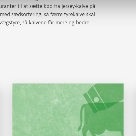
ranter til at sætte kød fra jersey-kalve på
ed sædsortering, så færre tyrekalve skal
kvægstyre, så kalvene får mere og bedre
Læs mere om Køer og kalve - økologisk eller konventionelt?