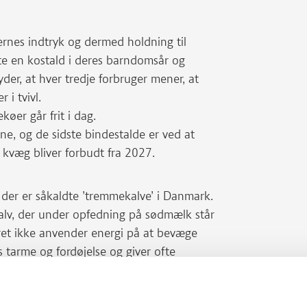
ernes indtryk og dermed holdning til
te en kostald i deres barndomsår og
der, at hver tredje forbruger mener, at
 i tvivl.
køer går frit i dag.
ne, og de sidste bindestalde er ved at
af kvæg bliver forbudt fra 2027.
 der er såkaldte ’tremmekalve’ i Danmark.
kalv, der under opfedning på sødmælk står
yret ikke anvender energi på at bevæge
s tarme og fordøjelse og giver ofte
nd er ’sødmælkskalve’ dog stadig