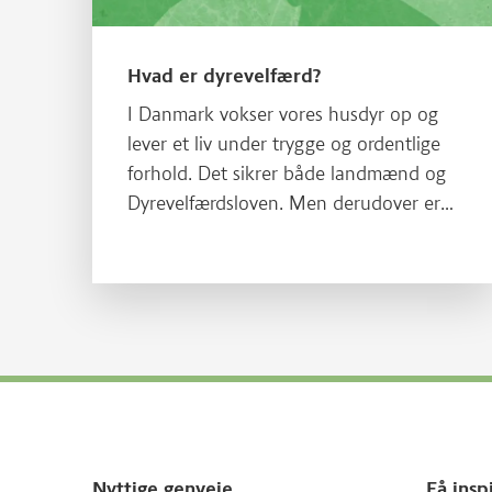
Hvad er dyrevelfærd?
I Danmark vokser vores husdyr op og
lever et liv under trygge og ordentlige
forhold. Det sikrer både landmænd og
Dyrevelfærdsloven. Men derudover er
dyrevelfærd i Danmark i høj grad et
spørgsmål om etik - og det er ikke altid
så let at definere. Læs mere her, hvor vi
fortæller om, hvad dyrevelfærd er.
Nyttige genveje
Få insp