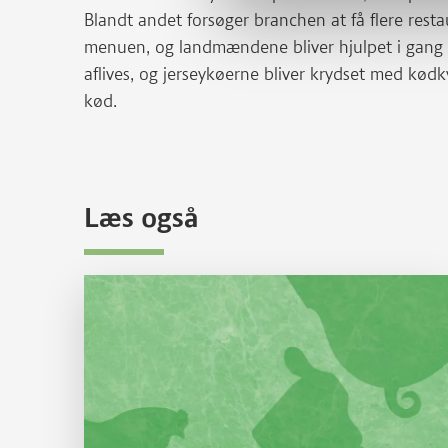
Blandt andet forsøger branchen at få flere restau
menuen, og landmændene bliver hjulpet i gang m
aflives, og jerseykøerne bliver krydset med kød
kød.
Læs også
Læs mere om Hvad er dyrevelfærd?