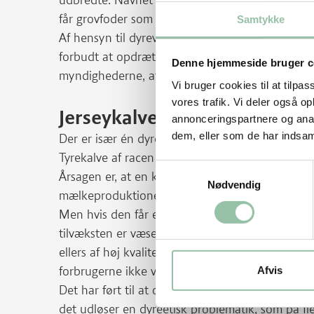
udbredte. Navnet henviser til, at kalvene alt o
får grovfoder som de danske kalve.
Samtykke
Af hensyn til dyrevelfærden er denne opdrætsmet
forbudt at opdrætte tremmekalve i Danmark, og d
Denne hjemmeside bruger c
myndighederne, at
ingen kalve står bundet i bo
Vi bruger cookies til at tilpas
vores trafik. Vi deler også 
Jerseykalve er stadig udford
annonceringspartnere og anal
dem, eller som de har indsaml
Der er især én dyreetisk udfordring, der stadig m
Tyrekalve af racen Jersey har igennem adskillige
Samtykkevalg
Årsagen er, at en ko er nødt til at få en kalv ci
Nødvendig
mælkeproduktionen.
Men hvis den får en tyrekalv, har det ikke kunne
tilvæksten er væsentlig ringere hos jersey end ho
ellers af høj kvalitet, men detailhandlen har ind
forbrugerne ikke vil betale en merpris for kødet.
Afvis
Det har ført til at over 80 pct. af de fødte jersey
det udløser en dyreetisk problematik, som på fler