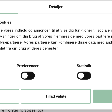
vervejende bliver fodret med mælk og ikke
Detaljer
ode ikke tilladt i Danmark. Det er altså
et bliver kontrolleret af
ookies
kse i danske stalde.
se vores indhold og annoncer, til at vise dig funktioner til sociale
oplysninger om din brug af vores hjemmeside med vores partnere i
rede
ysepartnere. Vores partnere kan kombinere disse data med andr
et fra din brug af deres tjenester.
angler at blive løst for de danske kalve.
 år været til overs i mælkeproduktion.
rka én gang om året for at holde gang i
Præferencer
Statistik
t betale sig at fede den op, fordi
s andre racer. Kødet fra jersey-kalve er
til videre argumenteret med, at
Tillad valgte
kalve bliver aflivet straks efter fødslen, og
e fronter forsøges løst.