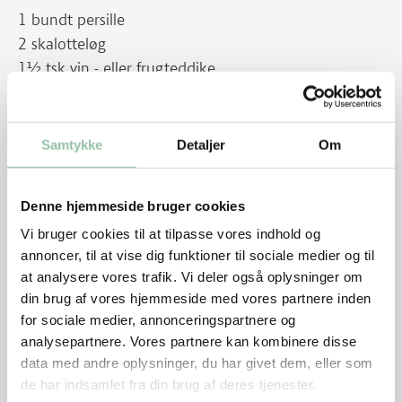
1 bundt persille
2 skalotteløg
1½ tsk vin - eller frugteddike
1 tsk olie, gerne koldpresset rapsolie
Sådan gør du
Samtykke
Detaljer
Om
Skyl hjertet grundigt i koldt vand, sørg for at rense
alle hjertekamrene.
Denne hjemmeside bruger cookies
Halver hjertet og skær det i 3-4 cm tykke strimler.
Vi bruger cookies til at tilpasse vores indhold og
Dup tørt med køkkenrulle og krydr med salt og
annoncer, til at vise dig funktioner til sociale medier og til
peber.
at analysere vores trafik. Vi deler også oplysninger om
Kom kødet i en plastikpose sammen med 1 tsk olie.
din brug af vores hjemmeside med vores partnere inden
Masser uden på posen så olien fordeles.
for sociale medier, annonceringspartnere og
Læg posen i køleskabet.
analysepartnere. Vores partnere kan kombinere disse
data med andre oplysninger, du har givet dem, eller som
de har indsamlet fra din brug af deres tjenester.
Halver julesalat på langs. De store i skæres i kvarte.