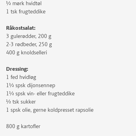
½ mørk hvidtøl
1 tsk frugteddike
Råkostsalat:
3 gulerødder, 200 g
2-3 rødbeder, 250 g
400 g knoldselleri
Dressing:
1 fed hvidløg
1½ spsk dijonsennep
1½ spsk vin- eller frugteddike
½ tsk sukker
1 spsk olie, gerne koldpresset rapsolie
800 g kartofler