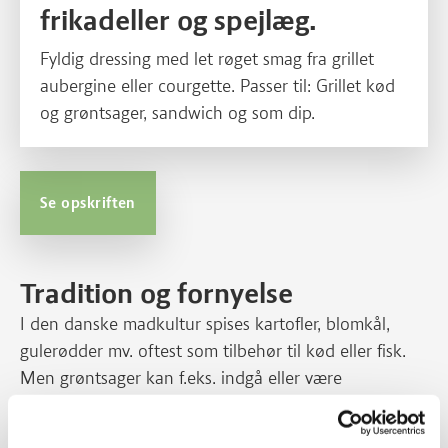
frikadeller og spejlæg.
Fyldig dressing med let røget smag fra grillet
aubergine eller courgette. Passer til: Grillet kød
og grøntsager, sandwich og som dip.
Se opskriften
Tradition og fornyelse
I den danske madkultur spises kartofler, blomkål,
gulerødder mv. oftest som tilbehør til kød eller fisk.
Men grøntsager kan f.eks. indgå eller være
hovedbestanddel i saucer og dressinger og på den
måde hjælpe os til at få flere grøntsager i kosten. En