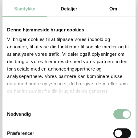
lækker grøntsagssauce eller -dressing vil sammen med
Samtykke
Detaljer
Om
lidt kød eller fisk skabe en ny smagsoplevelse og gøre
måltidet mere indbydende.
Ved at koge eller grille og efterfølgende blende eller
Denne hjemmeside bruger cookies
purere kål, rodfrugter eller gulerødder og tilsætte
Vi bruger cookies til at tilpasse vores indhold og
krydderier kan man lave spændende og velsmagende
annoncer, til at vise dig funktioner til sociale medier og til
saucer og dressinger, der hovedsageligt består af
at analysere vores trafik. Vi deler også oplysninger om
grøntsager.
din brug af vores hjemmeside med vores partnere inden
for sociale medier, annonceringspartnere og
En lækker konsistens på en sauce eller dressing er
analysepartnere. Vores partnere kan kombinere disse
typisk let flydende og cremet og skal samtidig passe
data med andre oplysninger, du har givet dem, eller som
til retten, den serveres med.
de har indsamlet fra din brug af deres tjenester.
Ud over at blende, mose eller purere kan
konsistensen justeres med væske og/eller fedtstof ved
Samtykkevalg
at tilsætte olie, smør eller mejeriprodukter. Når
Nødvendig
fedtstof og væske skal blandes, er det oftest
nødvendigt at bruge æggeblomme til at stabilisere
Præferencer
konsistensen, så undgår man, at dressingen skiller.