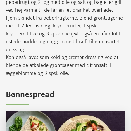
peberfrugt og 2 løg med olie og salt og bag eller grill
ved høj varme til de får en let branket overflade.
Fjern skindet fra peberfrugterne. Blend grøntsagerne
med 1-2 fed hvidløg, krydderurter, 1 spsk
kryddereddike og 3 spsk olie (evt. også en håndfuld
ristede nødder og daggammelt brød) til en ensartet
dressing.
Kan også laves som kold og cremet dressing ved at
blende de afkølede grøntsager med citronsaft 1
æggeblomme og 3 spsk olie.
Bønnespread
Burritos med gris, grønt og bønnespread – stop spild af mad