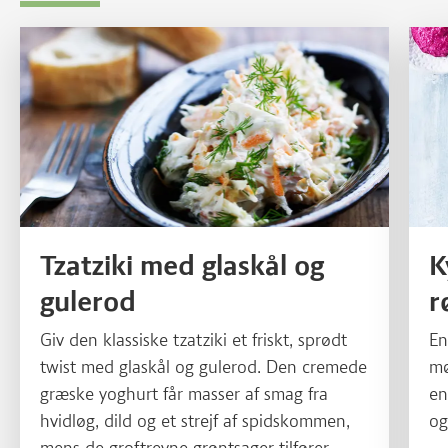
Læs mere om Tzatziki med glaskål og gulerod
Læs m
Tzatziki med glaskål og
K
gulerod
r
Giv den klassiske tzatziki et friskt, sprødt
En
twist med glaskål og gulerod. Den cremede
mø
græske yoghurt får masser af smag fra
en
hvidløg, dild og et strejf af spidskommen,
og
mens de groftrevne grøntsager tilfører