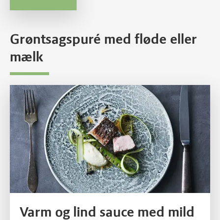
Grøntsagspuré med fløde eller
mælk
Pocheret filet af gris i aromatisk rub med selleripure og asparge
Varm og lind sauce med mild