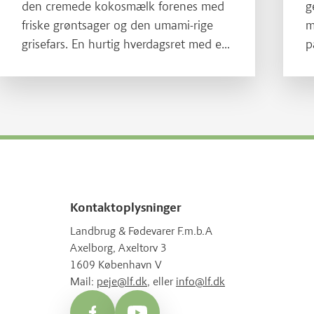
den cremede kokosmælk forenes med
g
friske grøntsager og den umami-rige
m
grisefars. En hurtig hverdagsret med et
p
eksotisk twist. En opskrift der passer
m
godt i De officielle Kostråd og giver dig
p
Kødfaktor.
g
Kontaktoplysninger
Landbrug & Fødevarer F.m.b.A
Axelborg, Axeltorv 3
1609 København V
Mail:
peje@lf.dk
, eller
info@lf.dk