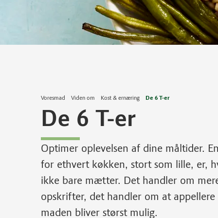
Voresmad
Viden om
Kost & ernæring
De 6 T-er
De 6 T-er
Optimer oplevelsen af dine måltider. E
for ethvert køkken, stort som lille, er, 
ikke bare mætter. Det handler om mere
opskrifter, det handler om at appellere t
maden bliver størst mulig.