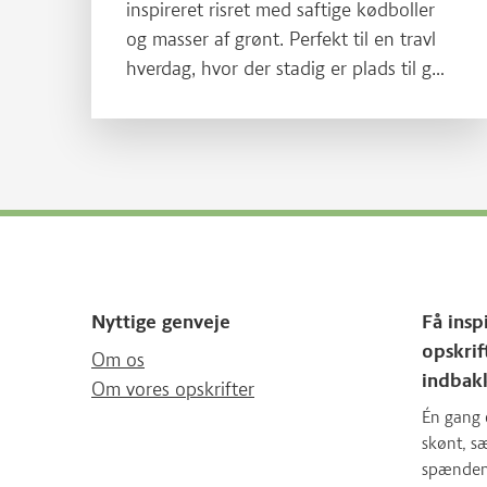
inspireret risret med saftige kødboller
og masser af grønt. Perfekt til en travl
hverdag, hvor der stadig er plads til god
smag. En opskrift der passer godt i De
officielle Kostråd og giver dig Kødfaktor.
Nyttige genveje
Få insp
opskrif
Om os
indbak
Om vores opskrifter
Én gang 
skønt, 
spændende