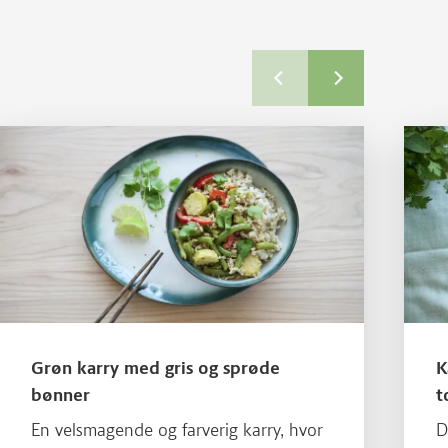
Læs mere om Grøn karry med gris og sprøde bønner
Læs me
Grøn karry med gris og sprøde
K
bønner
t
En velsmagende og farverig karry, hvor
D