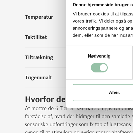
Denne hjemmeside bruger c
Vi bruger cookies til at tilpas
Temperatur
vores trafik. Vi deler også 
annonceringspartnere og anal
dem, eller som de har indsaml
Taktilitet
Samtykkevalg
Nødvendig
Tiltrækning
Trigeminalt
Afvis
Hvorfor de 6 T-er er vigtige 
At mestre de 6 T-er er ikke bare en gastronomis
forståelse af, hvad der bidrager til den samlede s
sensoriske udfordringer som fx tab af lugtesan
evnen til at stimulere de øvrige sanser altafgør