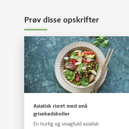
Prøv disse opskrifter
Læs mere om Asiatisk risret med små grisekødsboller
Asiatisk risret med små
grisekødsboller
En hurtig og smagfuld asiatisk