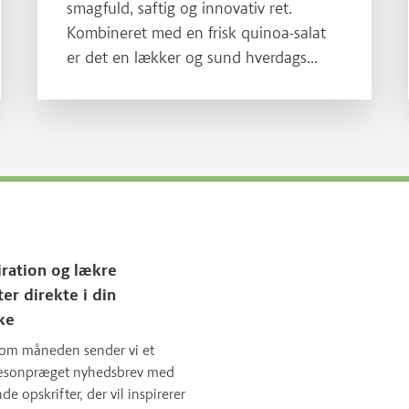
smagfuld, saftig og innovativ ret.
Kombineret med en frisk quinoa-salat
er det en lækker og sund hverdags
favorit, hvor du får den fulde smag fra
grisekødet i frikadellen sammen med
en masse grønt. En opskrift der passer
godt i De officielle Kostråd og giver dig
Kødfaktor.
iration og lækre
ter direkte i din
ke
om måneden sender vi et
sæsonpræget nyhedsbrev med
 opskrifter, der vil inspirerer