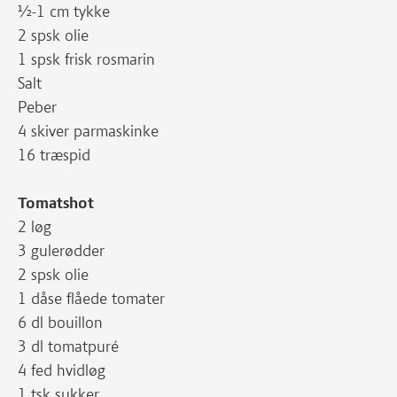
½-1 cm tykke
2 spsk olie
1 spsk frisk rosmarin
Salt
Peber
4 skiver parmaskinke
16 træspid
Tomatshot
2 løg
3 gulerødder
2 spsk olie
1 dåse flåede tomater
6 dl bouillon
3 dl tomatpuré
4 fed hvidløg
1 tsk sukker