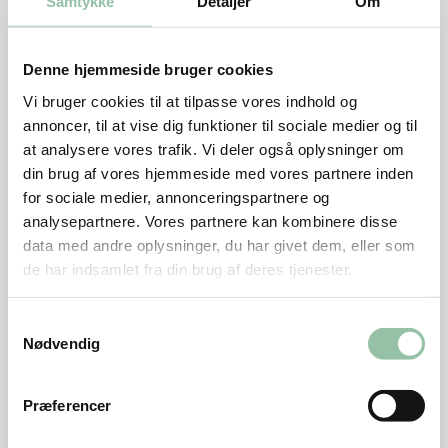
Samtykke
Detaljer
Om
skive parmaskinke over hvert kødstykke.
Sæt hvert stykke kød med parmaskinke på et spid
Denne hjemmeside bruger cookies
og læg spiddene på bagepapiret med parmasiden
Vi bruger cookies til at tilpasse vores indhold og
opad.
annoncer, til at vise dig funktioner til sociale medier og til
Varm ovnens bradepande op i ovnen.
at analysere vores trafik. Vi deler også oplysninger om
din brug af vores hjemmeside med vores partnere inden
Læg bagepapiret med spiddene på bradepanden.
for sociale medier, annonceringspartnere og
Sæt den øverst i ovnen i ca. 4 minutter. De skal være
analysepartnere. Vores partnere kan kombinere disse
lige netop gennemstegte, men de bliver ikke brune
data med andre oplysninger, du har givet dem, eller som
på den korte stegetid.
de har indsamlet fra din brug af deres tjenester.
Tomatshot
Samtykkevalg
Skær løg og gulerødder i grove tern.
Nødvendig
Svits dem i olie i en gryde.
Præferencer
Tilsæt tomater, bouillon, tomatpuré og hakket
hvidløg.