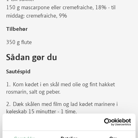
150 g mascarpone eller cremefraiche, 18% - til
middag: cremefraiche, 9%
Tilbehør
350 g flute
Sådan gør du
Sautéspid
Kom kødet i en skål med olie og fint hakket
rosmarin, salt og peber.
Dæk skålen med film og lad kødet marinere i
køleskab 15 minutter - 1 time.
Tænd ovnen på 250 grader.
Læg sauté-skiverne på bagepapir og læg en kvart