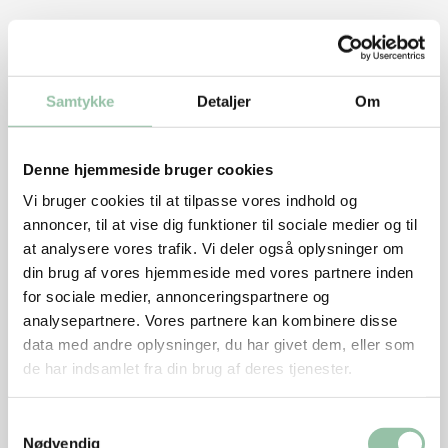
Samtykke
Detaljer
Om
Denne hjemmeside bruger cookies
Vi bruger cookies til at tilpasse vores indhold og
annoncer, til at vise dig funktioner til sociale medier og til
at analysere vores trafik. Vi deler også oplysninger om
Skærevejledning
din brug af vores hjemmeside med vores partnere inden
for sociale medier, annonceringspartnere og
Grundtilberedningsanvisning på pande
analysepartnere. Vores partnere kan kombinere disse
data med andre oplysninger, du har givet dem, eller som
de har indsamlet fra din brug af deres tjenester.
Grundtilberedningsanvisning på grill
Samtykkevalg
Nødvendig