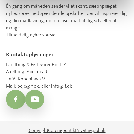
Én gang om måneden sender vi et skønt, sæsonpræget
nyhedsbrev med spændende opskrifter, der vil inspirerer dig
og din madlavning, om du laver mad til dig selv eller til
mange.
Tilmeld dig nyhedsbrevet
Kontaktoplysninger
Landbrug & Fødevarer F.m.b.A
Axelborg, Axeltorv 3
1609 København V
Mail:
peje@lf.dk
, eller
info@lf.dk
Facebook
YouTube
Copyright
Cookiepolitik
Privatlivspolitik