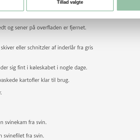
Tillad valgte
edt og sener på overfladen er fjernet.
iver eller schnitzler af inderlår fra gris
er sig fint i køleskabet i nogle dage.
kede kartofler klar til brug.
.
n svinekam fra svin.
svinefilet fra svin.