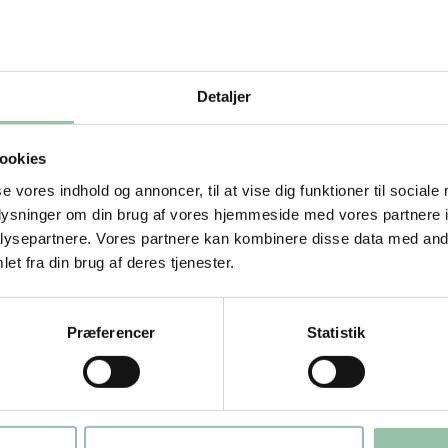
og bag dem i ovnen ved 225 grader, til
Detaljer
ookies
se vores indhold og annoncer, til at vise dig funktioner til sociale
salt og peber.
oplysninger om din brug af vores hjemmeside med vores partnere i
ysepartnere. Vores partnere kan kombinere disse data med andr
et fra din brug af deres tjenester.
lt, peber og fintskåret rosmarin.
Præferencer
Statistik
aks.