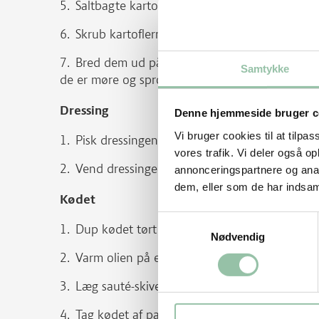
Saltbagte kartofler
Skrub kartoflerne og vend dem i salt.
Bred dem ud på en bageplade med bagepapir 
Samtykke
de er møre og sprøde, ca. 20 minutter.
Dressing
Denne hjemmeside bruger c
Vi bruger cookies til at tilpas
Pisk dressingen sammen og smag den til med 
vores trafik. Vi deler også 
Vend dressingen i salaten.
annonceringspartnere og anal
dem, eller som de har indsaml
Kødet
Samtykkevalg
Dup kødet tørt med køkkenrulle. Krydr med sa
Nødvendig
Varm olien på en pande ved kraftig varme.
Læg sauté-skiverne på panden, vend dem str
Tag kødet af panden.