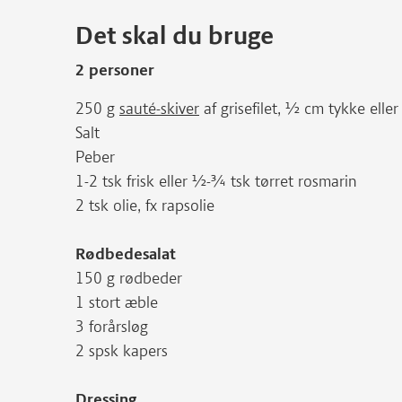
Det skal du bruge
2 personer
250 g
sauté-skiver
af grisefilet, ½ cm tykke elle
Salt
Peber
1-2 tsk frisk eller ½-¾ tsk tørret rosmarin
2 tsk olie, fx rapsolie
Rødbedesalat
150 g rødbeder
1 stort æble
3 forårsløg
2 spsk kapers
Dressing