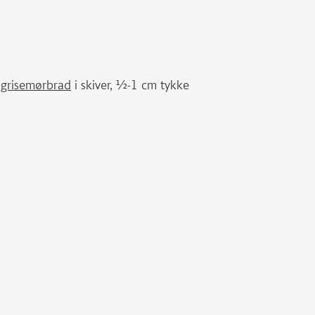
r
grisemørbrad
i skiver, ½-1 cm tykke