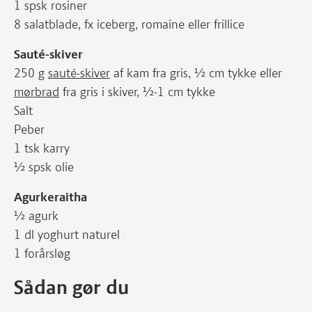
1 spsk rosiner
8 salatblade, fx iceberg, romaine eller frillice
Sauté-skiver
250 g
sauté-skiver
af kam fra gris, ½ cm tykke eller
mørbrad
fra gris i skiver, ½-1 cm tykke
Salt
Peber
1 tsk karry
½ spsk olie
Agurkeraitha
½ agurk
1 dl yoghurt naturel
1 forårsløg
Sådan gør du