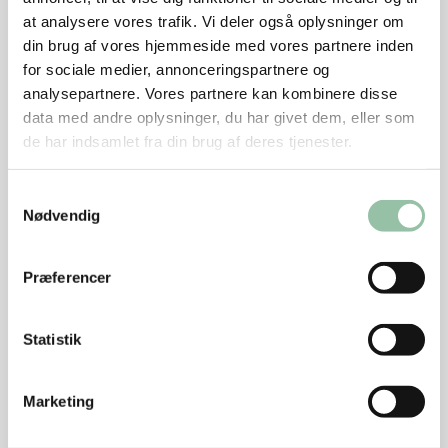
Varm olien på en pande ved kraftig varme.
at analysere vores trafik. Vi deler også oplysninger om
Læg kødet på panden, vend det straks og tag
din brug af vores hjemmeside med vores partnere inden
sauté-skiverne af panden.
for sociale medier, annonceringspartnere og
analysepartnere. Vores partnere kan kombinere disse
Tilbehør, fortsat
data med andre oplysninger, du har givet dem, eller som
de har indsamlet fra din brug af deres tjenester.
Kom peanuts og rosiner på panden, varm det
hurtigt igennem og bland det sammen med sauté-
Samtykkevalg
skiverne.
Nødvendig
Anretning
Præferencer
Fyld pitabrødene med salatblade, sauté-skiver med
peanuts og rosiner samt agurkeraitha.
Statistik
Tips
Marketing
Sauté-skiver skæres af kam fra gris, hvor alt fedt og
sener på overfladen er fjernet. Skær den i ½ cm