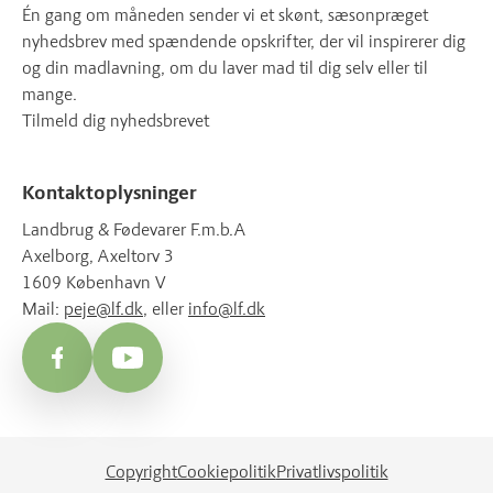
Én gang om måneden sender vi et skønt, sæsonpræget
nyhedsbrev med spændende opskrifter, der vil inspirerer dig
og din madlavning, om du laver mad til dig selv eller til
mange.
Tilmeld dig nyhedsbrevet
Kontaktoplysninger
Landbrug & Fødevarer F.m.b.A
Axelborg, Axeltorv 3
1609 København V
Mail:
peje@lf.dk
, eller
info@lf.dk
Facebook
YouTube
Copyright
Cookiepolitik
Privatlivspolitik