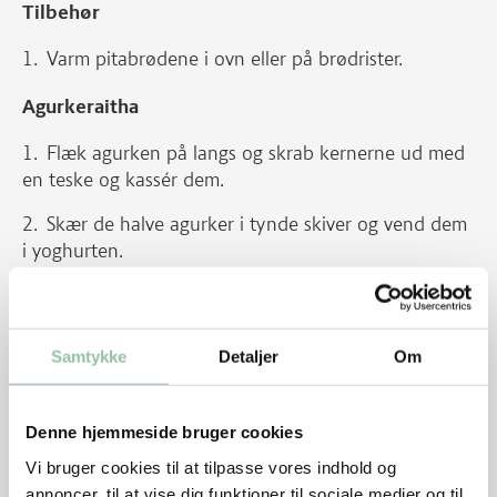
Tilbehør
Varm pitabrødene i ovn eller på brødrister.
Agurkeraitha
Flæk agurken på langs og skrab kernerne ud med
en teske og kassér dem.
Skær de halve agurker i tynde skiver og vend dem
i yoghurten.
Snit forårsløget fint og vend det i.
Smag til med salt og peber.
Samtykke
Detaljer
Om
Sauté-skiver
Dup kødet tørt med køkkenrulle og krydr med
Denne hjemmeside bruger cookies
salt, peber og karry.
Vi bruger cookies til at tilpasse vores indhold og
annoncer, til at vise dig funktioner til sociale medier og til