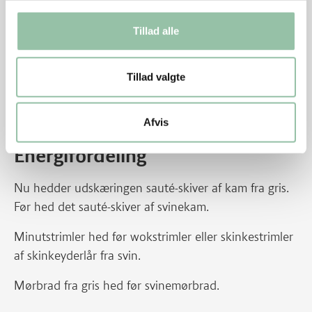
tykke skiver.
Tillad alle
Raithaen kan smages til med hvidløg, chili, fx
sambal oelek, og/eller friskhakket koriander.
I stedet for pitabrød kan bruges naanbrød.
Tillad valgte
I stedet for sauté-skiver kan bruges minutstrimler
af inderlår eller wokstrimler af yderlår fra gris.
Afvis
Energifordeling
Nu hedder udskæringen sauté-skiver af kam fra gris.
Før hed det sauté-skiver af svinekam.
Minutstrimler hed før wokstrimler eller skinkestrimler
af skinkeyderlår fra svin.
Mørbrad fra gris hed før svinemørbrad.