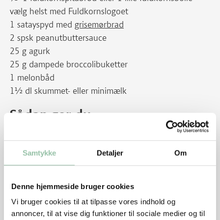
vælg helst med Fuldkornslogoet
1 satayspyd med
grisemørbrad
2 spsk peanutbuttersauce
25 g agurk
25 g dampede broccolibuketter
1 melonbåd
1½ dl skummet- eller minimælk
Sådan gør du
Klik hen til opskriften på Satayspyd
Samtykke
Detaljer
Om
Klik hen til opskriften på Peanutbuttersauce
Pak satayspyddet ind i plastfilm.
Denne hjemmeside bruger cookies
Skær agurk i stave.
Vi bruger cookies til at tilpasse vores indhold og
annoncer, til at vise dig funktioner til sociale medier og til
Pak de øvrige ting enten i plastbokse eller i