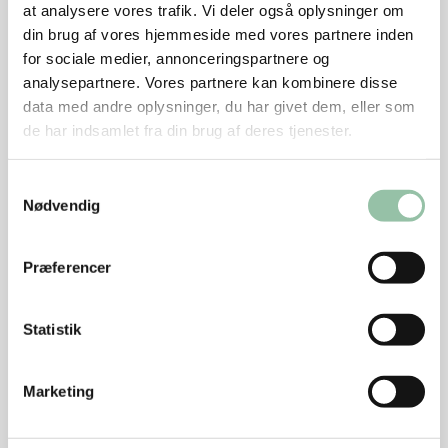
at analysere vores trafik. Vi deler også oplysninger om
plastfilm.
din brug af vores hjemmeside med vores partnere inden
for sociale medier, annonceringspartnere og
Pak det hele i en madkasse.
analysepartnere. Vores partnere kan kombinere disse
Tips
data med andre oplysninger, du har givet dem, eller som
de har indsamlet fra din brug af deres tjenester.
Knæk eller klip den spidse ende af satayspyddet,
så ingen stikker sig på den.
Samtykkevalg
Nødvendig
Hvis der ikke serveres mælk - men vand til
frokosten, bør barnet have ¼ skive rugbrød med 1
lille skive ost eller andet pålæg for at blive mæt.
Præferencer
Energifordeling
Statistik
Nu hedder det grisemørbrad. Tidligere hed
udskæringen svinemørbrad.
Marketing