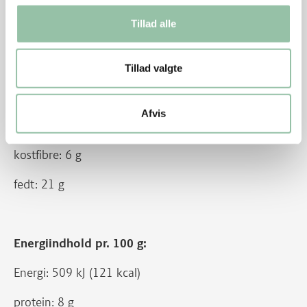
Næringsindhold pr. barn 3 - 6 år (ca. 380 g af
Tillad alle
retten):
Energi: 1926 kJ (459 kcal)
Tillad valgte
protein: 29 g
Afvis
kulhydrat: 35 g
kostfibre: 6 g
fedt: 21 g
Energiindhold pr. 100 g:
Energi: 509 kJ (121 kcal)
protein: 8 g