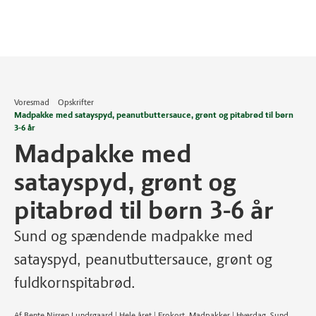
Voresmad
Opskrifter
Madpakke med satayspyd, peanutbuttersauce, grønt og pitabrød til børn
3-6 år
Madpakke med
satayspyd, grønt og
pitabrød til børn 3-6 år
Sund og spændende madpakke med
satayspyd, peanutbuttersauce, grønt og
fuldkornspitabrød.
Af Bente Nissen Lundsgaard | Hele året | Frokost, Madpakker | Hverdag, Sund