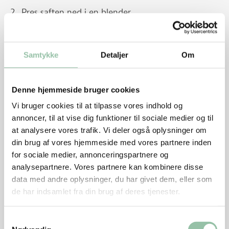
Pres saften ned i en blender.
Tilsæt resten af ingredienserne og blend.
Smag evt. til med limesaft.
Samtykke
Detaljer
Om
Servér straks.
Denne hjemmeside bruger cookies
Energifordeling
Vi bruger cookies til at tilpasse vores indhold og
annoncer, til at vise dig funktioner til sociale medier og til
Energifordeling og -indhold pr. person
at analysere vores trafik. Vi deler også oplysninger om
Protein 22%
din brug af vores hjemmeside med vores partnere inden
Kulhydrat 55%
for sociale medier, annonceringspartnere og
Fedt 18%
analysepartnere. Vores partnere kan kombinere disse
Kostfibre 2%
data med andre oplysninger, du har givet dem, eller som
Andet 3%
de har indsamlet fra din brug af deres tjenester.
732 kJ – 175 kcal
Samtykkevalg
Andet inkluderer organiske syrer, alkohol og