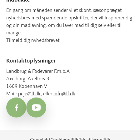
Én gang om måneden sender vi et skønt, sæsonpræget
nyhedsbrev med spændende opskrifter, der vil inspirerer dig
og din madlavning, om du laver mad til dig selv eller til
mange.
Tilmeld dig nyhedsbrevet
Kontaktoplysninger
Landbrug & Fødevarer F.m.b.A
Axelborg, Axeltorv 3
1609 København V
Mail:
peje@lf.dk
, eller
info@lf.dk
Facebook
YouTube
Copyright
Cookiepolitik
Privatlivspolitik