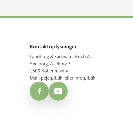
Kontaktoplysninger
Landbrug & Fødevarer F.m.b.A
Axelborg, Axeltorv 3
1609 København V
Mail:
peje@lf.dk
, eller
info@lf.dk
Facebook
YouTube