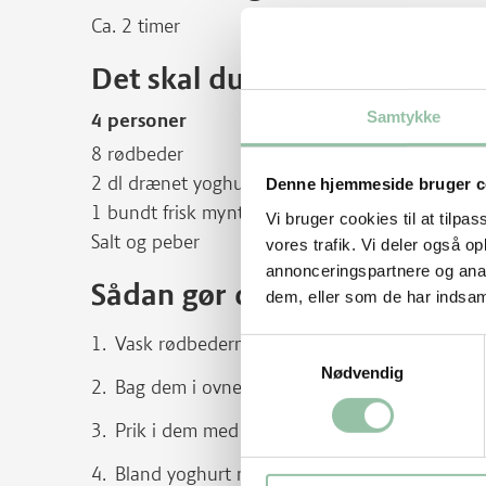
Ca. 2 timer
Det skal du bruge
Samtykke
4 personer
8 rødbeder
2 dl drænet yoghurt, 10%
Denne hjemmeside bruger c
1 bundt frisk mynte
Vi bruger cookies til at tilpas
Salt og peber
vores trafik. Vi deler også 
annonceringspartnere og anal
Sådan gør du
dem, eller som de har indsaml
Vask rødbederne og pak dem ind i folie.
Samtykkevalg
Nødvendig
Bag dem i ovnen ved 200 grader i 1-1½ time
Prik i dem med en nål – går den nemt igenn
Bland yoghurt med den hakkede mynte og sma