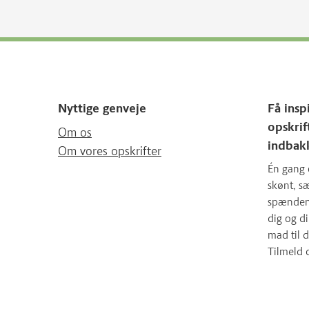
Nyttige genveje
Få insp
opskrif
Om os
indbak
Om vores opskrifter
Én gang 
skønt, 
spændende
dig og d
mad til d
Tilmeld 