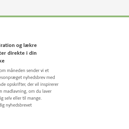
iration og lækre
ter direkte i din
ke
om måneden sender vi et
sæsonpræget nyhedsbrev med
 opskrifter, der vil inspirerer
in madlavning, om du laver
ig selv eller til mange.
dig nyhedsbrevet