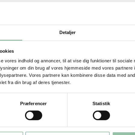
Detaljer
ookies
se vores indhold og annoncer, til at vise dig funktioner til sociale
oplysninger om din brug af vores hjemmeside med vores partnere i
ysepartnere. Vores partnere kan kombinere disse data med andr
et fra din brug af deres tjenester.
Præferencer
Statistik
.
em, er rødbederne møre.
g til med salt og masser af friskkværnet