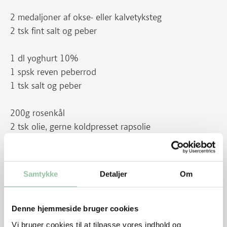
2 medaljoner af okse- eller kalvetyksteg
2 tsk fint salt og peber
1 dl yoghurt 10%
1 spsk reven peberrod
1 tsk salt og peber
200g rosenkål
2 tsk olie, gerne koldpresset rapsolie
2 tsk æbleeddike
4 skiver groft rugbrød
Samtykke
Detaljer
Om
100 g rygeost, 5%
½ bdt. purløg
Denne hjemmeside bruger cookies
Sådan gør du
Vi bruger cookies til at tilpasse vores indhold og