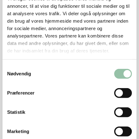
annoncer, til at vise dig funktioner til sociale medier og til
Skræl gulerødderne og skær dem i mindre, ensartede
at analysere vores trafik. Vi deler også oplysninger om
stykker.
din brug af vores hjemmeside med vores partnere inden
for sociale medier, annonceringspartnere og
Kom dem i en tilpas stor gryde, dæk med vand, tilsæt
analysepartnere. Vores partnere kan kombinere disse
2 tsk salt og bring i kog.
data med andre oplysninger, du har givet dem, eller som
de har indsamlet fra din brug af deres tjenester.
Kog gulerødderne helt møre, ca. 20 min.
Samtykkevalg
Nødvendig
Skær medaljonerne i papirtynde skiver, fordel dem på
en stor tallerken og drys med fint salt og lidt peber.
Lad dem trække i 15-20 minutter.
Præferencer
Blend suppen lidt efter lidt og hæld den tilbage i
Statistik
gryden.
Marketing
Smag til med yoghurt, salt, peber og reven peberrod