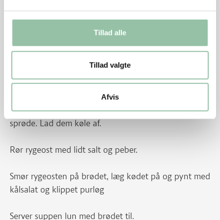
– men pas på, peberrod smager først rigtigt igennem
efter lidt tid.
Tillad alle
Skær bunden af rosenkålen og tag de yderste blade
af. Skær dem i meget tynde skiver på tværs. Kom dem
Tillad valgte
i en skål og vend olie og eddike i, smag til med salt
og peber.
Afvis
Rist brødet i ovnen i 10 minutter til skiverne er helt
sprøde. Lad dem køle af.
Rør rygeost med lidt salt og peber.
Smør rygeosten på brødet, læg kødet på og pynt med
kålsalat og klippet purløg
Server suppen lun med brødet til.