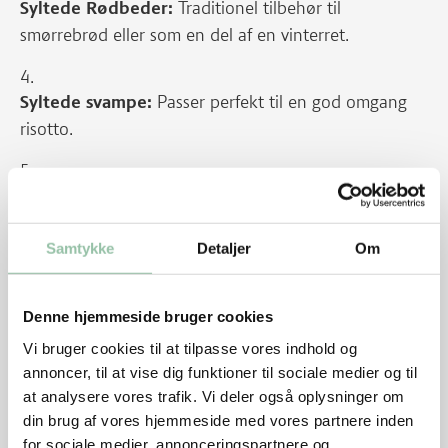
Syltede Rødbeder:
Traditionel tilbehør til
smørrebrød eller som en del af en vinterret.
Syltede svampe:
Passer perfekt til en god omgang
risotto.
Syltede Blommer:
En sød og syrlig godbid, perfekt
som dessert eller til ost.
Samtykke
Detaljer
Om
Chutney:
Lav en krydret chutney med sæsonens
frugter som æbler og pærer.
Denne hjemmeside bruger cookies
Vi bruger cookies til at tilpasse vores indhold og
annoncer, til at vise dig funktioner til sociale medier og til
Syltede annanas:
Kom dine syltede annanas ovenpå
at analysere vores trafik. Vi deler også oplysninger om
din isdessert.
din brug af vores hjemmeside med vores partnere inden
for sociale medier, annonceringspartnere og