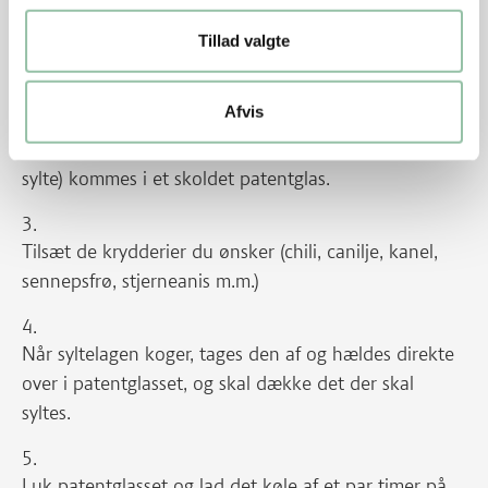
Tillad valgte
Alle ingredienser hældes i en gryde og koges op
Afvis
Frugt, bær, grønt eller nødder (det man ønsker at
sylte) kommes i et skoldet patentglas.
Tilsæt de krydderier du ønsker (chili, canilje, kanel,
sennepsfrø, stjerneanis m.m.)
Når syltelagen koger, tages den af og hældes direkte
over i patentglasset, og skal dække det der skal
syltes.
Luk patentglasset og lad det køle af et par timer på