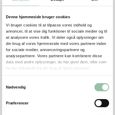
dem til side
Pil og hak løg og hvidløg
Denne hjemmeside bruger cookies
Fjern kerner fra peberfrugt og skær den i tynde
Vi bruger cookies til at tilpasse vores indhold og
strimler
annoncer, til at vise dig funktioner til sociale medier og til
at analysere vores trafik. Vi deler også oplysninger om
Rens champignoner og skær dem i skiver
din brug af vores hjemmeside med vores partnere inden
for sociale medier, annonceringspartnere og
Brun champignoner ved god varme
analysepartnere. Vores partnere kan kombinere disse
Tilsæt løg og hvidløg og steg et par minutter
data med andre oplysninger, du har givet dem, eller som
de har indsamlet fra din brug af deres tjenester.
Tilsæt peberfrugt og edamamebønner og steg i 5-
7 minutter, til grøntsagerne er møre, men stadig har
Samtykkevalg
bid
Nødvendig
Bland sojasauce, riseddike og sukker og vend det
i sammen med risene
Præferencer
Vend spinat og grisekødsboller i. Lad det simre et