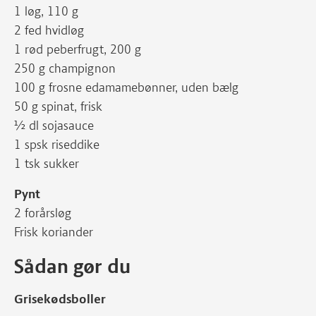
1 løg, 110 g
2 fed hvidløg
1 rød peberfrugt, 200 g
250 g champignon
100 g frosne edamamebønner, uden bælg
50 g spinat, frisk
½ dl sojasauce
1 spsk riseddike
1 tsk sukker
Pynt
2 forårsløg
Frisk koriander
Sådan gør du
Grisekødsboller