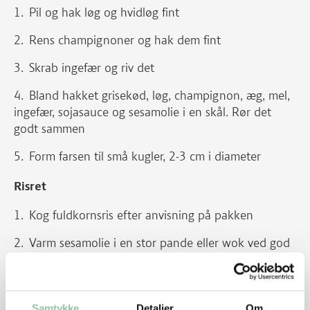
Pil og hak løg og hvidløg fint
Rens champignoner og hak dem fint
Skrab ingefær og riv det
Bland hakket grisekød, løg, champignon, æg, mel,
ingefær, sojasauce og sesamolie i en skål. Rør det
godt sammen
Form farsen til små kugler, 2-3 cm i diameter
Risret
Kog fuldkornsris efter anvisning på pakken
Varm sesamolie i en stor pande eller wok ved god
varme
Brun grisekødsbollerne på alle sider 4-5 minutter,
til de er gennemstegte. Tag dem af panden og sæt
Samtykke
Detaljer
Om