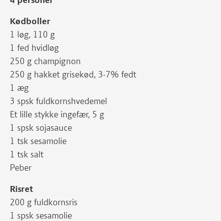
Kødboller
1 løg, 110 g
1 fed hvidløg
250 g champignon
250 g hakket grisekød, 3-7% fedt
1 æg
3 spsk fuldkornshvedemel
Et lille stykke ingefær, 5 g
1 spsk sojasauce
1 tsk sesamolie
1 tsk salt
Peber
Risret
200 g fuldkornsris
1 spsk sesamolie