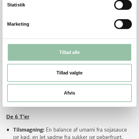
par minutter, til spinaten falder sammen
Statistik
Rens forårsløg og skær dem i tynde skiver på
skrå
Marketing
Skyl koriander og pluk bladene af
Pynt retten med forårsløg og koriander
Tillad alle
Tips
Tillad valgte
Læg risene i blød aftenen før, hæld vandet fra og
tilføj nyt vand.
Afvis
Kog risene 15 minutter kortere end anvisningen
på pakken.
De 6 T'er
Tilsmagning:
En balance af umami fra sojasauce
og kød, en let sødme fra sukker og peberfrugt,