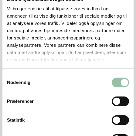
foretaget af Teknologisk Institut i 2019.
Vi bruger cookies til at tilpasse vores indhold og
”Har man smagt fasan eller andre fugle, der lever frit,
annoncer, til at vise dig funktioner til sociale medier og til
så vil man genkende noget af den samme struktur i
at analysere vores trafik. Vi deler også oplysninger om
de fritgående og de økologiske kyllingers kødstruktur.
din brug af vores hjemmeside med vores partnere inden
Disse kyllinger bevæger sig mere udenfor, og det
for sociale medier, annonceringspartnere og
professionelle sensoriske panel på Teknologisk
analysepartnere. Vores partnere kan kombinere disse
Institut vurderer, at kyllingekødet her har en mere
data med andre oplysninger, du har givet dem, eller som
fast struktur. Jeg vil ikke klassificere det som ’vildt’,
de har indsamlet fra din brug af deres tjenester.
men der er en tæthed i strukturen. Et ’bid’, som er
anderledes. Det kalder på en anderledes servering og
Samtykkevalg
Nødvendig
eventuelt andre occasions.
Derfor skal man som forbruger være klar over, at det
er en anderledes kylling man får på tallerkenen og i
Præferencer
munden, når man køber økologisk kylling – en
kylling, der åbner nye muligheder og oplevelser,
Statistik
slutter Hanne Castenschiold.
Forbrugeranalysen blev foretaget i marts-maj 2020.