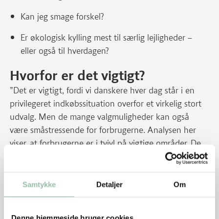
Kan jeg smage forskel?
Er økologisk kylling mest til særlig lejligheder –
eller også til hverdagen?
Hvorfor er det vigtigt?
”Det er vigtigt, fordi vi danskere hver dag står i en
privilegeret indkøbssituation overfor et virkelig stort
udvalg. Men de mange valgmuligheder kan også
være småstressende for forbrugerne. Analysen her
viser, at forbrugerne er i tvivl på vigtige områder. De
vil vide mere om forskellene på de tre typer kyllings
produktionsforhold, på klima/bæredygtighed og på
smag”, lyder det fra Lærke Kirstine Lund.
Samtykke
Detaljer
Om
På netop smags-området henviser Hanne
Castenschiold til en spændende analyse, der blev
Denne hjemmeside bruger cookies