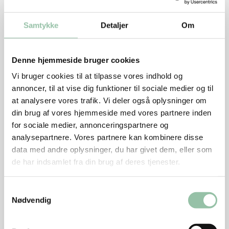
grønne tænketank, Concito, har kartoflen et
klimaaftryk på 0,36 CO2e pr. kg, hvor ris og pasta er
Samtykke
Detaljer
Om
helt oppe på 1,28 til 1,73 CO2e pr. kg. Blandt andet
fordi den hives op af mulden lige i nærområdet. Og
Denne hjemmeside bruger cookies
spørger man Fødevarestyrelsen er der flere gode
grunde til at spise kartofler. De er rige på kostfibre,
Vi bruger cookies til at tilpasse vores indhold og
annoncer, til at vise dig funktioner til sociale medier og til
mineraler og vitamin B, C og K, mens fedt er én af de
at analysere vores trafik. Vi deler også oplysninger om
ting, kartoflen er fattig på. Alt i alt er det jo ret fedt.
din brug af vores hjemmeside med vores partnere inden
for sociale medier, annonceringspartnere og
analysepartnere. Vores partnere kan kombinere disse
data med andre oplysninger, du har givet dem, eller som
de har indsamlet fra din brug af deres tjenester.
Samtykkevalg
Nødvendig