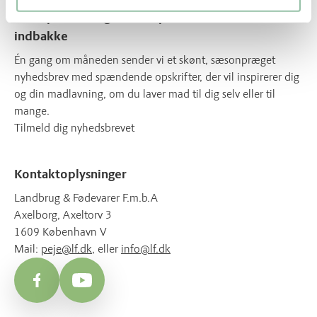
Få inspiration og lækre opskrifter direkte i din
indbakke
Én gang om måneden sender vi et skønt, sæsonpræget
nyhedsbrev med spændende opskrifter, der vil inspirerer dig
og din madlavning, om du laver mad til dig selv eller til
mange.
Tilmeld dig nyhedsbrevet
Kontaktoplysninger
Landbrug & Fødevarer F.m.b.A
Axelborg, Axeltorv 3
1609 København V
Mail:
peje@lf.dk
, eller
info@lf.dk
Facebook
YouTube