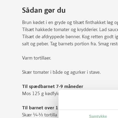
Sådan gør du
Brun kødet i en gryde og tilsæt finthakket løg o
Tilsæt hakkede tomater og krydderier. Lad sauc
Tilsæt de afdryppede bønner. Kog retten godt i
salt og peber. Tag barnets portion fra. Smag reste
Varm tortillaer.
Skær tomater i både og agurker i stave.
Til spædbarnet 7-9 måneder
Mos 125 g kødfyld med 1 tsk olie i en hurtighak
Til barnet over 12 måneder
Skær ¼-½ tortilla i mindre stykker og anret d
Samtykke