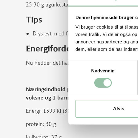
25-30 g agurkestave.
Tips
Denne hjemmeside bruger c
Vi bruger cookies til at tilpas
Drys evt. med friskhakket koriander.
vores trafik. Vi deler også 
annonceringspartnere og anal
Energifordeling
dem, eller som de har indsaml
Nu hedder det hakket grisekød. Før hed det ha
Samtykkevalg
Nødvendig
Næringsindhold pr. person (ca. 465 g af rett
voksne og 1 barn:
Afvis
Energi: 1599 kJ (381 kcal)
protein: 30 g
kulhydrat: 37 g