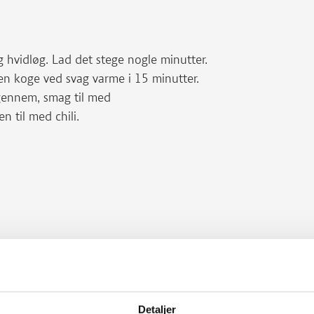
g hvidløg. Lad det stege nogle minutter.
en koge ved svag varme i 15 minutter.
gennem, smag til med
n til med chili.
ker.
et sammen med 125 g kødfyld. Pynt med
Detaljer