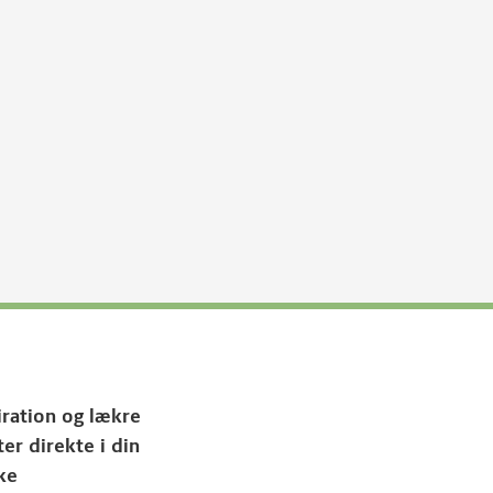
iration og lækre
ter direkte i din
ke