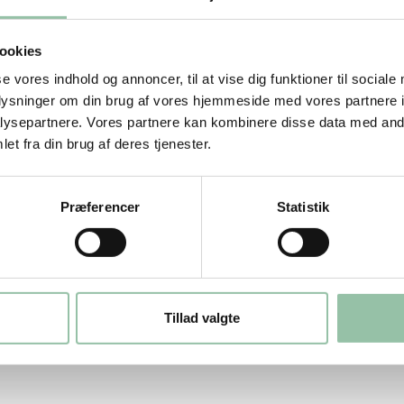
ookies
se vores indhold og annoncer, til at vise dig funktioner til sociale
oplysninger om din brug af vores hjemmeside med vores partnere i
ysepartnere. Vores partnere kan kombinere disse data med andr
et fra din brug af deres tjenester.
kket svinekød.
Præferencer
Statistik
en) med 6 % fedt i det hakkede kød. 2
Tillad valgte