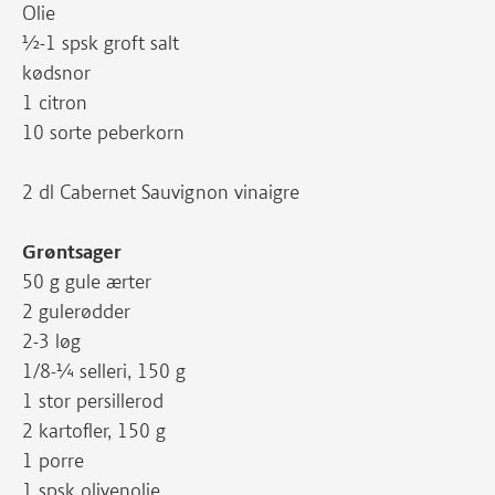
Olie
½-1 spsk groft salt
kødsnor
1 citron
10 sorte peberkorn
2 dl Cabernet Sauvignon vinaigre
Grøntsager
50 g gule ærter
2 gulerødder
2-3 løg
1/8-¼ selleri, 150 g
1 stor persillerod
2 kartofler, 150 g
1 porre
1 spsk olivenolie