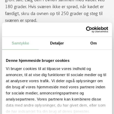
180 grader. Hvis sværen ikke er sprød, når kødet er
færdigt, skru da ovnen op til 250 grader og steg til
sværen er sprød.
Kødet
Skær nakkestegen igennem på langs i to lige store
Samtykke
Detaljer
Om
stykker og snør dem med kødsnor, så skiverne kan
blive lige store ved anretning - se foto.
Denne hjemmeside bruger cookies
Vi bruger cookies til at tilpasse vores indhold og
annoncer, til at vise dig funktioner til sociale medier og til
at analysere vores trafik. Vi deler også oplysninger om
din brug af vores hjemmeside med vores partnere inden
for sociale medier, annonceringspartnere og
analysepartnere. Vores partnere kan kombinere disse
Dup de to stege tørre med køkkenrulle. Krydr med
data med andre oplysninger, du har givet dem, eller som
salt og peber og brun dem på en pande i olie på alle
de har indsamlet fra din brug af deres tjenester.