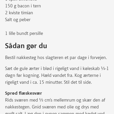
150 g bacon i tern
2 kviste timian
Salt og peber
1 lille bundt persille
Sådan gør du
Bestil nakkesteg hos slagteren et par dage i forvejen.
Sæt de gule ærter i blød i rigeligt vand i køleskab ½-1
døgn før kogning. Hæld vandet fra. Kog ærterne i
rigeligt vand i ca. 15 minutter. Stil det til side.
Sprød flæskesvær
Rids sværen med ½ cm's mellemrum og skær den af
nakkestegen. Gnid sværen med olie og drys med
groft salt. Læg den i ovnen sammen med kødet ved