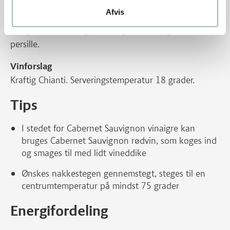
tilsættes almindelig vand. Kog ved kraftig varme og
Afvis
uden låg til væsken er kogt helt ind i grøntsagerne.
Smag til med salt og peber og drys med groftskåret
persille.
Vinforslag
Kraftig Chianti. Serveringstemperatur 18 grader.
Tips
I stedet for Cabernet Sauvignon vinaigre kan
bruges Cabernet Sauvignon rødvin, som koges ind
og smages til med lidt vineddike
Ønskes nakkestegen gennemstegt, steges til en
centrumtemperatur på mindst 75 grader
Energifordeling