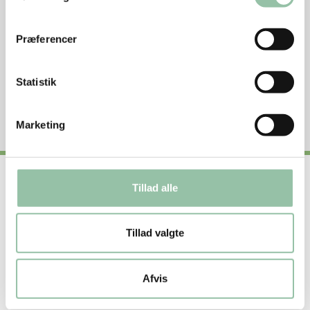
Grundtilberedningsanvisning på grill
Præferencer
Undgå madspild
Statistik
Se næringsstofindhold per 100 g rå vægt
Marketing
Tillad alle
Nyttige genveje
Om os
Tillad valgte
Om vores opskrifter
Afvis
Få inspiration og lækre opskrifter direkte i din
indbakke