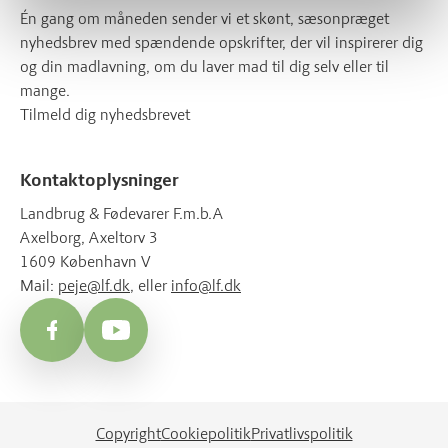
Én gang om måneden sender vi et skønt, sæsonpræget
nyhedsbrev med spændende opskrifter, der vil inspirerer dig
og din madlavning, om du laver mad til dig selv eller til
mange.
Tilmeld dig nyhedsbrevet
Kontaktoplysninger
Landbrug & Fødevarer F.m.b.A
Axelborg, Axeltorv 3
1609 København V
Mail:
peje@lf.dk
, eller
info@lf.dk
Facebook
YouTube
Copyright
Cookiepolitik
Privatlivspolitik