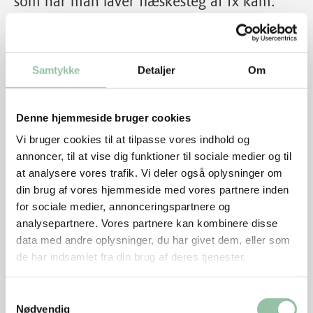
som når man laver flæskesteg af fx kam.
Samtykke
Detaljer
Om
Denne hjemmeside bruger cookies
Vi bruger cookies til at tilpasse vores indhold og
annoncer, til at vise dig funktioner til sociale medier og til
at analysere vores trafik. Vi deler også oplysninger om
din brug af vores hjemmeside med vores partnere inden
for sociale medier, annonceringspartnere og
Skærevejledning
analysepartnere. Vores partnere kan kombinere disse
data med andre oplysninger, du har givet dem, eller som
de har indsamlet fra din brug af deres tjenester.
Grundtilberedningsanvisning i ovn
Samtykkevalg
Nødvendig